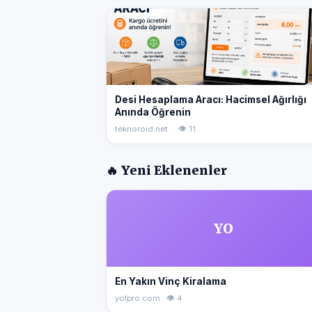
Desi Hesaplama Aracı: Hacimsel Ağırlığı
Anında Öğrenin
teknoroid.net · 👁 11
🔥 Yeni Eklenenler
YO
En Yakın Vinç Kiralama
yolpro.com · 👁 4