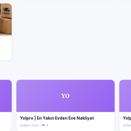
YO
Yolpro | En Yakın Evden Eve Nakliyat
Yolp
yolpro.com · 👁 4
yolpr