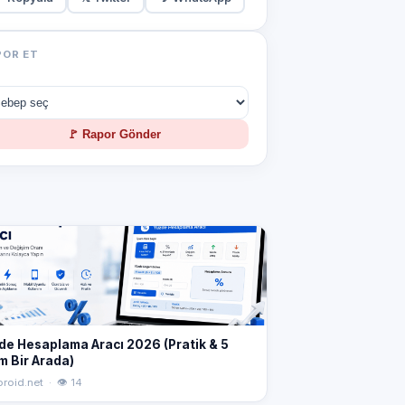
POR ET
🚩 Rapor Gönder
de Hesaplama Aracı 2026 (Pratik & 5
m Bir Arada)
roid.net · 👁 14