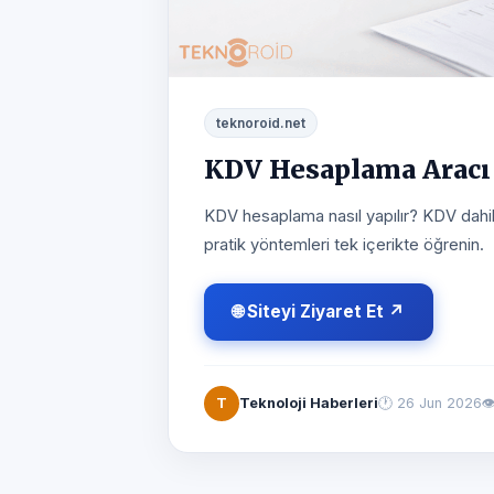
teknoroid.net
KDV Hesaplama Aracı
KDV hesaplama nasıl yapılır? KDV dahil
pratik yöntemleri tek içerikte öğrenin.
🌐 Siteyi Ziyaret Et ↗
T
Teknoloji Haberleri
🕐
26 Jun 2026
