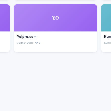
YO
Yolpro.com
Kum
yolpro.com · 👁 3
kuml