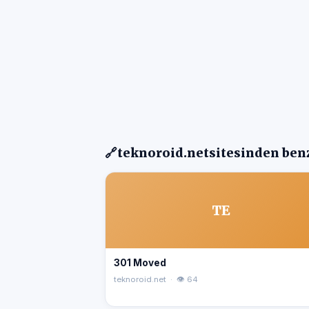
🔗
teknoroid.net
sitesinden benz
TE
301 Moved
teknoroid.net · 👁 64