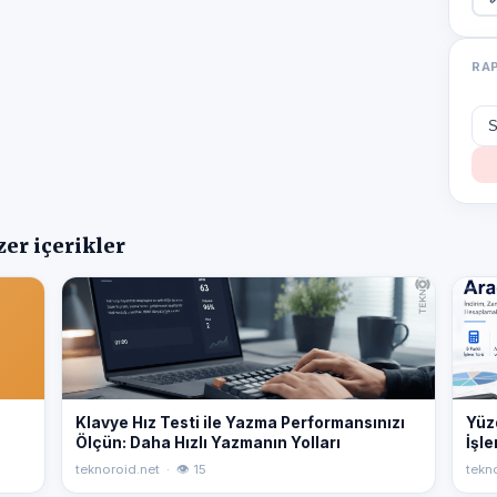
RA
er içerikler
Klavye Hız Testi ile Yazma Performansınızı
Yüz
Ölçün: Daha Hızlı Yazmanın Yolları
İşle
teknoroid.net · 👁 15
tekno