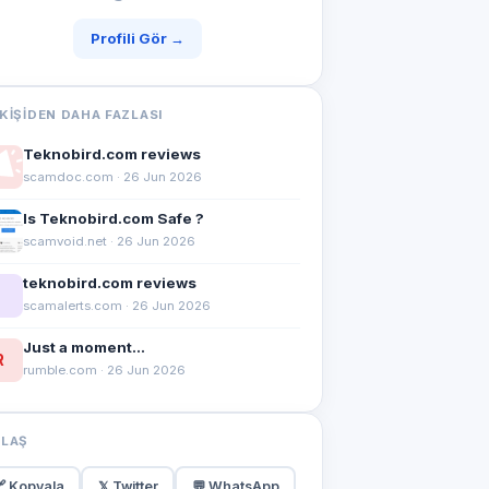
Profili Gör →
KIŞIDEN DAHA FAZLASI
Teknobird.com reviews
scamdoc.com · 26 Jun 2026
Is Teknobird.com Safe ?
scamvoid.net · 26 Jun 2026
teknobird.com reviews
scamalerts.com · 26 Jun 2026
Just a moment...
R
rumble.com · 26 Jun 2026
YLAŞ
 Kopyala
𝕏 Twitter
💬 WhatsApp