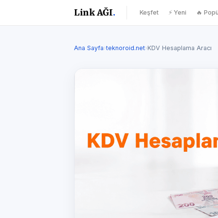
Link AĞI
.
Keşfet
⚡ Yeni
🔥 Popü
Ana Sayfa
›
teknoroid.net
›
KDV Hesaplama Aracı