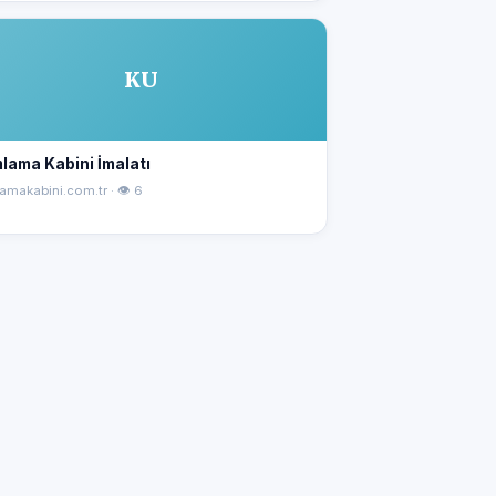
KU
lama Kabini İmalatı
amakabini.com.tr · 👁 6