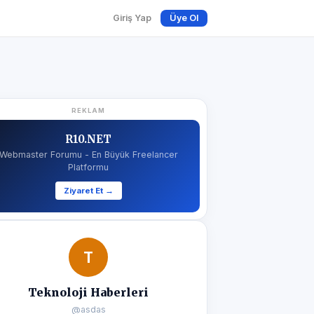
Giriş Yap
Üye Ol
REKLAM
R10.NET
Webmaster Forumu - En Büyük Freelancer
Platformu
Ziyaret Et →
T
Teknoloji Haberleri
@asdas