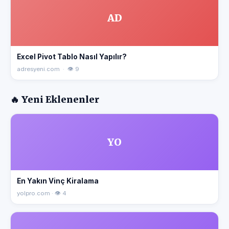
AD
Excel Pivot Tablo Nasıl Yapılır?
adresyeni.com · 👁 9
🔥 Yeni Eklenenler
YO
En Yakın Vinç Kiralama
yolpro.com · 👁 4