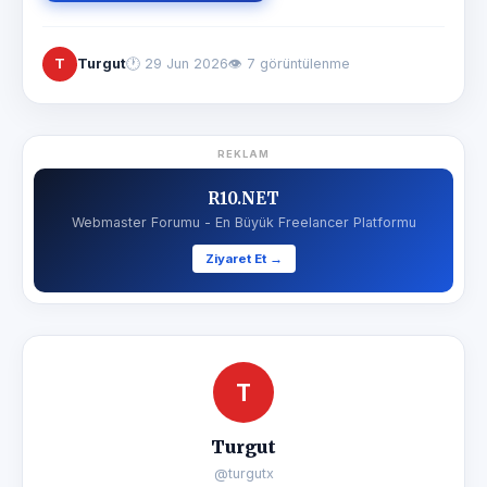
T
Turgut
🕐
29 Jun 2026
👁 7 görüntülenme
REKLAM
R10.NET
Webmaster Forumu - En Büyük Freelancer Platformu
Ziyaret Et →
T
Turgut
@turgutx