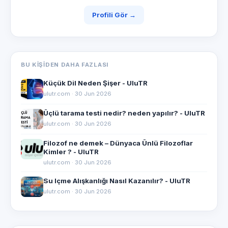
Profili Gör →
BU KIŞIDEN DAHA FAZLASI
Küçük Dil Neden Şişer - UluTR
ulutr.com · 30 Jun 2026
Üçlü tarama testi nedir? neden yapılır? - UluTR
ulutr.com · 30 Jun 2026
Filozof ne demek – Dünyaca Ünlü Filozoflar
Kimler ? - UluTR
ulutr.com · 30 Jun 2026
Su Içme Alışkanlığı Nasıl Kazanılır? - UluTR
ulutr.com · 30 Jun 2026