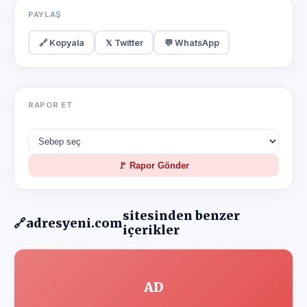
PAYLAŞ
🔗 Kopyala
𝕏 Twitter
💬 WhatsApp
RAPOR ET
🚩 Rapor Gönder
sitesinden benzer
🔗
adresyeni.com
içerikler
AD