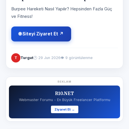
Burpee Hareketi Nasıl Yapılır? Hepsinden Fazla Güç
ve Fitness!
🌐 Siteyi Ziyaret Et ↗
T
Turgut
🕐
29 Jun 2026
👁 9 görüntülenme
REKLAM
R10.NET
Webmaster Forumu - En Büyük Freelancer Platformu
Ziyaret Et →