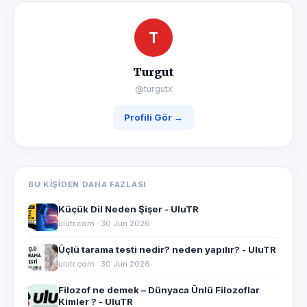
T
Turgut
@turgutx
Profili Gör →
BU KIŞIDEN DAHA FAZLASI
Küçük Dil Neden Şişer - UluTR
ulutr.com · 30 Jun 2026
Üçlü tarama testi nedir? neden yapılır? - UluTR
ulutr.com · 30 Jun 2026
Filozof ne demek – Dünyaca Ünlü Filozoflar
Kimler ? - UluTR