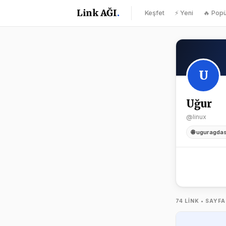
Link AĞI
.
Keşfet
⚡ Yeni
🔥 Popü
U
Uğur
@linux
🌐 uguragda
74 LINK • SAYFA