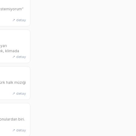
 istemiyorum”
↗ detay
yarı
ek, klimada
↗ detay
ürk halk müziği
↗ detay
onulardan biri.
↗ detay