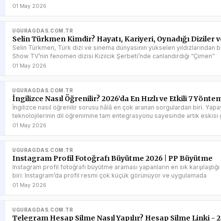
01 May 2026
UGURAGDAS.COM.TR
Selin Türkmen Kimdir? Hayatı, Kariyeri, Oynadığı Diziler v
Selin Türkmen, Türk dizi ve sinema dünyasının yükselen yıldızlarından bir
Show TV’nin fenomen dizisi Kızılcık Şerbeti’nde canlandırdığı “Çimen”
01 May 2026
UGURAGDAS.COM.TR
İngilizce Nasıl Öğrenilir? 2026’da En Hızlı ve Etkili 7 Yönte
İngilizce nasıl öğrenilir sorusu hâlâ en çok aranan sorgulardan biri. Yap
teknolojilerinin dil öğrenimine tam entegrasyonu sayesinde artık eskisi 
01 May 2026
UGURAGDAS.COM.TR
Instagram Profil Fotoğrafı Büyütme 2026 | PP Büyütme
Instagram profil fotoğrafı büyütme araması yapanların en sık karşılaştığ
biri: Instagram’da profil resmi çok küçük görünüyor ve uygulamada
01 May 2026
UGURAGDAS.COM.TR
Telegram Hesap Silme Nasıl Yapılır? Hesap Silme Linki - 