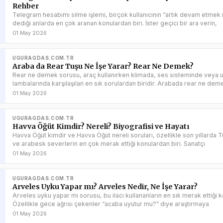
Rehber
Telegram hesabımı silme işlemi, birçok kullanıcının “artık devam etmek
dediği anlarda en çok aranan konulardan biri. İster geçici bir ara verin,
01 May 2026
UGURAGDAS.COM.TR
Araba da Rear Tuşu Ne İşe Yarar? Rear Ne Demek?
Rear ne demek sorusu, araç kullanırken klimada, ses sisteminde veya u
lambalarında karşılaşılan en sık sorulardan biridir. Arabada rear ne dem
01 May 2026
UGURAGDAS.COM.TR
Havva Öğüt Kimdir? Nereli? Biyografisi ve Hayatı
Havva Öğüt kimdir ve Havva Öğüt nereli soruları, özellikle son yıllarda T
ve arabesk severlerin en çok merak ettiği konulardan biri. Sanatçı
01 May 2026
UGURAGDAS.COM.TR
Arveles Uyku Yapar mı? Arveles Nedir, Ne İşe Yarar?
Arveles uyku yapar mı sorusu, bu ilacı kullananların en sık merak ettiği k
Özellikle gece ağrısı çekenler “acaba uyutur mu?” diye araştırmaya
01 May 2026