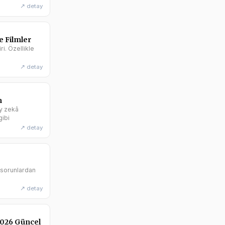
↗ detay
e Filmler
i. Özellikle
↗ detay
m
ay zekâ
gibi
↗ detay
ı sorunlardan
↗ detay
2026 Güncel