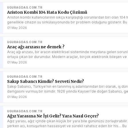
UGURAGDAS.COM.TR
Ariston Kombi 104 Hata Kodu Çözümü
Ariston kombi kullanıcılarının sıkça karşılaştığı sorunlardan biri olan 104
genellikle cihazın su sirkülasyonunda bir problem olduğunu gösterir. Bu
01 May 2026
UGURAGDAS.COM.TR
Araç ağı arızası ne demek ?
Araç ağı arızası, bir aracın elektriksel sisteminde meydana gelen soru
ortaya çıkan bir durumdur. Modern araçlar, birçok elektronik bileşen ve
01 May 2026
UGURAGDAS.COM.TR
Sakıp Sabancı Kimdir? Serveti Nedir?
Sakıp Sabancı, Türkiye'nin en tanınmış iş adamlarından biri olarak, iş dü
damgasını vurmuş bir isimdir. 1926 yılında Kayseri'de doğan Sabancı, g
01 May 2026
UGURAGDAS.COM.TR
Ağız Yarasına Ne İyi Gelir? Yara Nasıl Geçer?
Ağız yarası, ağız içinde çıkan küçük bir yara bile gününüzü zorlaştırabili
yerken acı, konuşurken hassasiyet ve sürekli rahatsız eden bir his… Bu