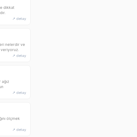
re dikkat
dır.
↗ detay
eri nelerdir ve
 veriyoruz.
↗ detay
r ağız
un
↗ detay
ığını ölçmek
↗ detay