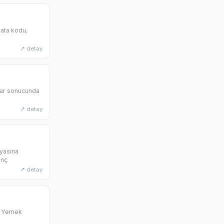
 hata kodu,
↗ detay
nlar sonucunda
↗ detay
nyasına
enç
↗ detay
r. Yemek