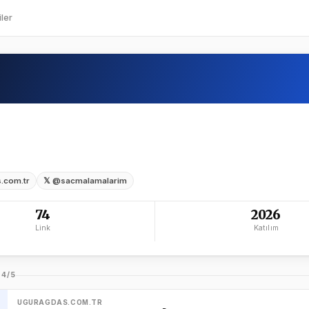
ler
s.com.tr
𝕏 @sacmalamalarim
74
2026
Link
Katılım
 4/5
UGURAGDAS.COM.TR