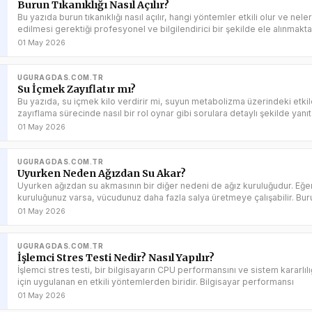
Burun Tıkanıklığı Nasıl Açılır?
Bu yazıda burun tıkanıklığı nasıl açılır, hangi yöntemler etkili olur ve nele
edilmesi gerektiği profesyonel ve bilgilendirici bir şekilde ele alınmakta
01 May 2026
UGURAGDAS.COM.TR
Su İçmek Zayıflatır mı?
Bu yazıda, su içmek kilo verdirir mi, suyun metabolizma üzerindeki etkil
zayıflama sürecinde nasıl bir rol oynar gibi sorulara detaylı şekilde yanıt
01 May 2026
UGURAGDAS.COM.TR
Uyurken Neden Ağızdan Su Akar?
Uyurken ağızdan su akmasının bir diğer nedeni de ağız kuruluğudur. Eğe
kuruluğunuz varsa, vücudunuz daha fazla salya üretmeye çalışabilir. Bur
01 May 2026
UGURAGDAS.COM.TR
İşlemci Stres Testi Nedir? Nasıl Yapılır?
İşlemci stres testi, bir bilgisayarın CPU performansını ve sistem kararlıl
için uygulanan en etkili yöntemlerden biridir. Bilgisayar performansı
01 May 2026