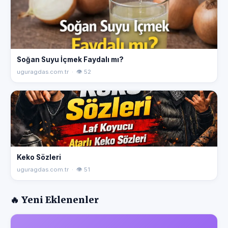
Soğan Suyu İçmek Faydalı mı?
uguragdas.com.tr · 👁 52
Keko Sözleri
uguragdas.com.tr · 👁 51
🔥 Yeni Eklenenler