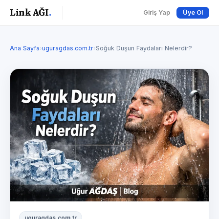
Link AĞI
.
Giriş Yap
Üye Ol
Ana Sayfa
›
uguragdas.com.tr
›
Soğuk Duşun Faydaları Nelerdir?
uguragdas.com.tr