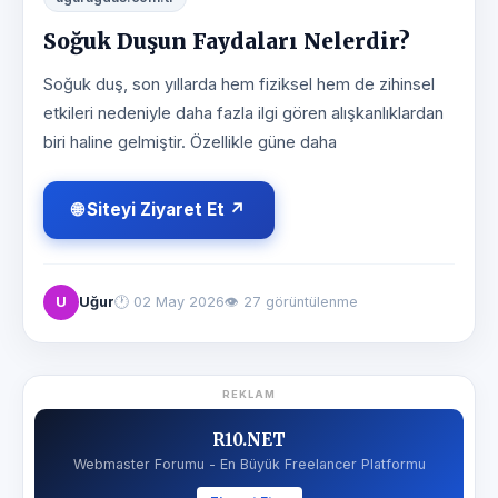
Soğuk Duşun Faydaları Nelerdir?
Soğuk duş, son yıllarda hem fiziksel hem de zihinsel
etkileri nedeniyle daha fazla ilgi gören alışkanlıklardan
biri haline gelmiştir. Özellikle güne daha
🌐 Siteyi Ziyaret Et ↗
U
Uğur
🕐
02 May 2026
👁 27 görüntülenme
REKLAM
R10.NET
Webmaster Forumu - En Büyük Freelancer Platformu