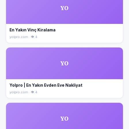
YO
En Yakın Vinç Kiralama
yolpro.com · 👁 4
YO
Yolpro | En Yakın Evden Eve Nakliyat
yolpro.com · 👁 4
YO