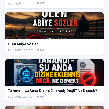
uguragdas.com.tr · 👁 63
Ölen Abiye Sözler
uguragdas.com.tr · 👁 63
Tarandı – Şu Anda Dizine Eklenmiş Değil" Ne Demek?
uguragdas.com.tr · 👁 60