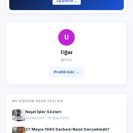
Ziyaret Et →
U
Uğur
@linux
Profili Gör →
BU KIŞIDEN DAHA FAZLASI
Nejat İşler Sözleri
sozevi.com · 19 May 2026
27 Mayıs 1960 Darbesi Nasıl Gerçekleşti?