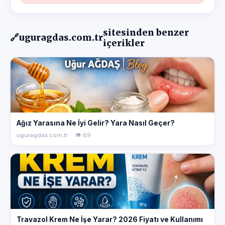
sitesinden benzer
🔗
uguragdas.com.tr
içerikler
Ağız Yarasına Ne İyi Gelir? Yara Nasıl Geçer?
uguragdas.com.tr · 👁 69
Travazol Krem Ne İşe Yarar? 2026 Fiyatı ve Kullanımı