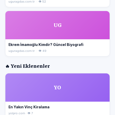
uguragdas.com.tr · 👁 52
UG
Ekrem İmamoğlu Kimdir? Güncel Biyografi
uguragdas.com.tr · 👁 49
🔥 Yeni Eklenenler
YO
En Yakın Vinç Kiralama
yolpro.com · 👁 7