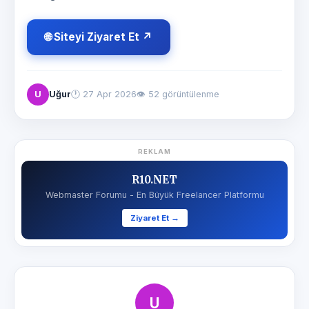
🌐 Siteyi Ziyaret Et ↗
U
Uğur
🕐
27 Apr 2026
👁 52 görüntülenme
REKLAM
R10.NET
Webmaster Forumu - En Büyük Freelancer Platformu
Ziyaret Et →
U