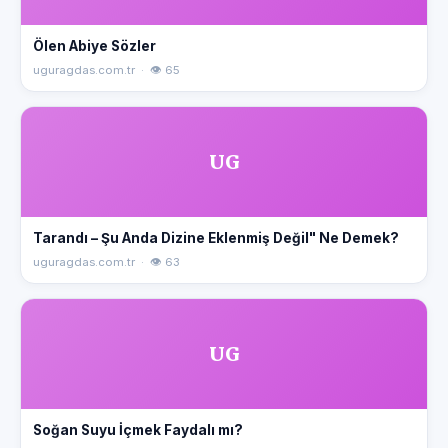
Ölen Abiye Sözler
uguragdas.com.tr · 👁 65
UG
Tarandı – Şu Anda Dizine Eklenmiş Değil" Ne Demek?
uguragdas.com.tr · 👁 63
UG
Soğan Suyu İçmek Faydalı mı?