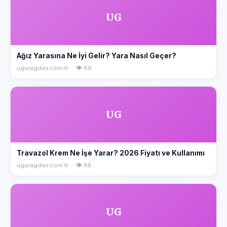
UG
Ağız Yarasına Ne İyi Gelir? Yara Nasıl Geçer?
uguragdas.com.tr · 👁 69
UG
Travazol Krem Ne İşe Yarar? 2026 Fiyatı ve Kullanımı
uguragdas.com.tr · 👁 66
UG