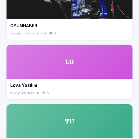
OYUNHABER
oyungundem.com.tr · 👁 8
LO
Lova Yazılım
lovayazilim.com · 👁 6
TU