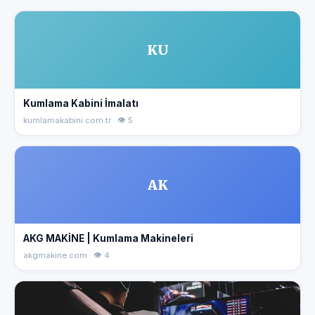
KU
Kumlama Kabini İmalatı
kumlamakabini.com.tr · 👁 5
AK
AKG MAKİNE | Kumlama Makineleri
akgmakine.com · 👁 4