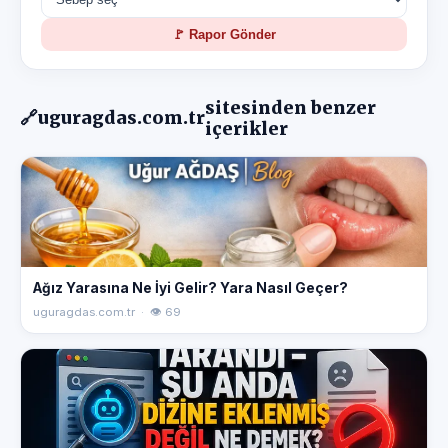
🚩 Rapor Gönder
sitesinden benzer
🔗
uguragdas.com.tr
içerikler
Ağız Yarasına Ne İyi Gelir? Yara Nasıl Geçer?
uguragdas.com.tr · 👁 69