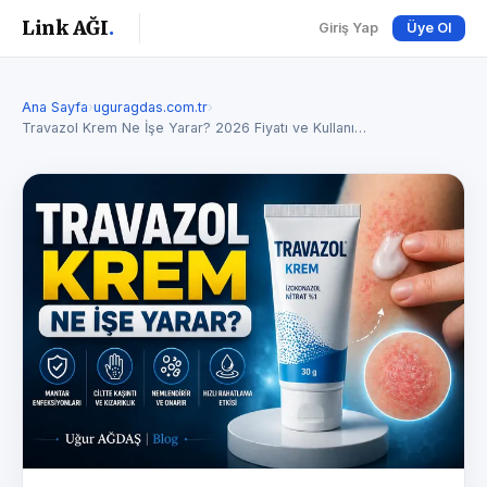
Link AĞI
.
Giriş Yap
Üye Ol
Ana Sayfa
›
uguragdas.com.tr
›
Travazol Krem Ne İşe Yarar? 2026 Fiyatı ve Kullanı…