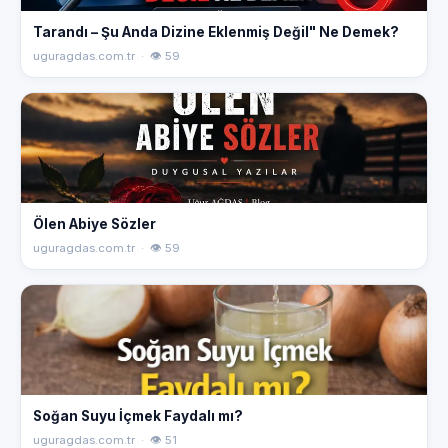
Tarandı – Şu Anda Dizine Eklenmiş Değil" Ne Demek?
uguragdas.com.tr · 👁 59
Ölen Abiye Sözler
uguragdas.com.tr · 👁 59
Soğan Suyu İçmek Faydalı mı?
uguragdas.com.tr · 👁 51