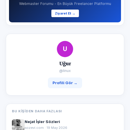
Webmaster Forumu - En Büyük Freelancer Platformu
Ziyaret Et →
U
Uğur
@linux
Profili Gör →
BU KIŞIDEN DAHA FAZLASI
Nejat İşler Sözleri
sozevi.com · 19 May 2026