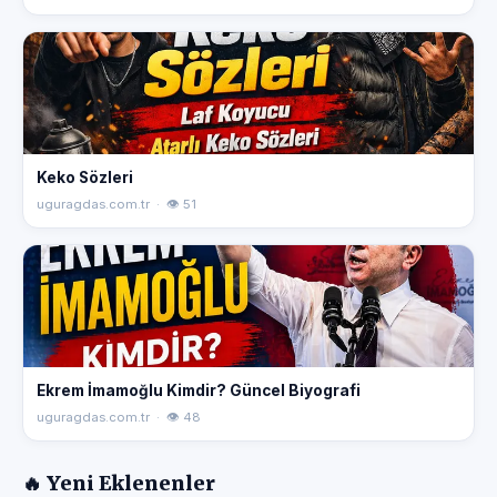
Keko Sözleri
uguragdas.com.tr · 👁 51
Ekrem İmamoğlu Kimdir? Güncel Biyografi
uguragdas.com.tr · 👁 48
🔥 Yeni Eklenenler