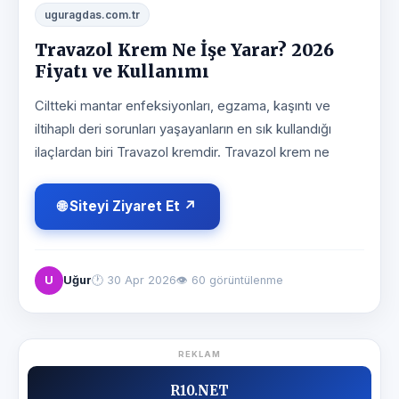
uguragdas.com.tr
Travazol Krem Ne İşe Yarar? 2026
Fiyatı ve Kullanımı
Ciltteki mantar enfeksiyonları, egzama, kaşıntı ve
iltihaplı deri sorunları yaşayanların en sık kullandığı
ilaçlardan biri Travazol kremdir. Travazol krem ne
🌐 Siteyi Ziyaret Et ↗
U
Uğur
🕐
30 Apr 2026
👁 60 görüntülenme
REKLAM
R10.NET