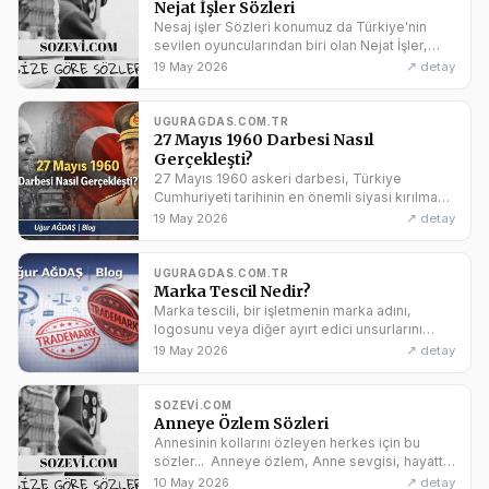
Nejat İşler Sözleri
Nesaj işler Sözleri konumuz da Türkiye'nin
sevilen oyuncularından biri olan Nejat İşler,
sahne ve perde arkasında olağanüstü bir
↗ detay
19 May 2026
yetenekle bilinirken, aynı
UGURAGDAS.COM.TR
27 Mayıs 1960 Darbesi Nasıl
Gerçekleşti?
27 Mayıs 1960 askeri darbesi, Türkiye
Cumhuriyeti tarihinin en önemli siyasi kırılma
noktalarından biri olarak kabul edilir. Demokrat
↗ detay
19 May 2026
Parti (DP) iktidarı
UGURAGDAS.COM.TR
Marka Tescil Nedir?
Marka tescili, bir işletmenin marka adını,
logosunu veya diğer ayırt edici unsurlarını
resmi olarak kaydettirerek koruma altına
↗ detay
19 May 2026
alması sürecidir. Bu işlem,
SOZEVI.COM
Anneye Özlem Sözleri
Annesinin kollarını özleyen herkes için bu
sözler... Anneye özlem, Anne sevgisi, hayatta
hiçbir şeyle karşılaştırılamayacak kadar özel
↗ detay
10 May 2026