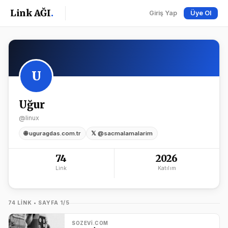
Link AĞI
.
Giriş Yap
Üye Ol
U
Uğur
@linux
🌐 uguragdas.com.tr
𝕏 @sacmalamalarim
74
2026
Link
Katılım
74 LINK • SAYFA 1/5
SOZEVI.COM