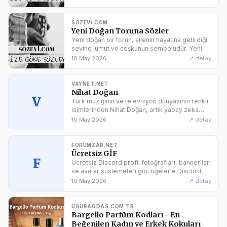
bir duygu. Anneyle
SOZEVI.COM
Yeni Doğan Toruna Sözler
Yeni doğan bir torun, ailenin hayatına getirdiği
sevinç, umut ve coşkunun sembolüdür. Yeni
doğan toruna sözler konumuz da. Bu minik
↗ detay
10 May 2026
mucize, ailenin yeni bir
VAYNET.NET
Nihat Doğan
V
Türk müziğinin ve televizyon dünyasının renkli
isimlerinden Nihat Doğan, artık yapay zeka
teknolojisi sayesinde dijital dünyada da
↗ detay
10 May 2026
kendine özgü sesiyle yer alıyor. Nihat Doğan’ın
sesini modellemek için geliştirilen RVC yapay
zeka ses modeli, ses teknolojisine yeni bir
FORUMZAR.NET
boyut kazandırıyor. Bu özel...
Ücretsiz GİF
F
Ücretsiz Discord profil fotoğrafları, banner'ları
ve avatar süslemeleri gibi öğelerle Discord
sunucularınızı ve profillerinizi özelleştirin.
↗ detay
10 May 2026
Ayrıca FiveM sunucu bannerları, Minecraft
bannerları ve maskot logoları gibi öğelerle
diğer çevrimiçi varlıklarınızı da güçlendirin.
UGURAGDAS.COM.TR
Görsel olarak...
Bargello Parfüm Kodları - En
Beğenilen Kadın ve Erkek Kokuları