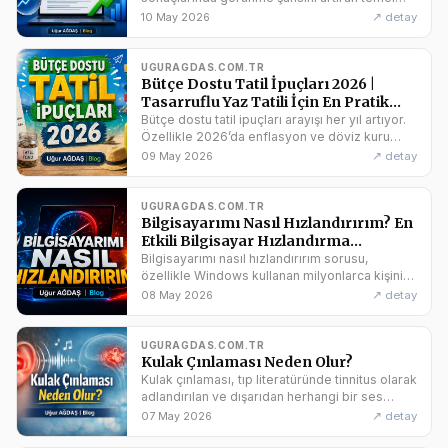
kuralları özetler. Hiçbir site otomatik olarak
↗ detay
10 May 2026
Google’da indekslenmez
UGURAGDAS.COM.TR
Bütçe Dostu Tatil İpuçları 2026 |
Tasarruflu Yaz Tatili İçin En Pratik
Rehber
Bütçe dostu tatil ipuçları arayışı her yıl artıyor.
Özellikle 2026’da enflasyon ve döviz kuru
nedeniyle tatil maliyetleri yükselirken, kaliteli
↗ detay
09 May 2026
bir yaz tatili
UGURAGDAS.COM.TR
Bilgisayarımı Nasıl Hızlandırırım? En
Etkili Bilgisayar Hızlandırma
Yöntemleri
Bilgisayarımı nasıl hızlandırırım sorusu,
özellikle Windows kullanan milyonlarca kişinin
her yıl en sık sorduğu sorulardan biri.
↗ detay
08 May 2026
Bilgisayar yavaşlaması,
UGURAGDAS.COM.TR
Kulak Çınlaması Neden Olur?
Kulak çınlaması, tıp literatüründe tinnitus olarak
adlandırılan ve dışarıdan herhangi bir ses
kaynağı olmadan kulakta duyulan seslerdir. Bu
↗ detay
07 May 2026
sesler; uğultu,