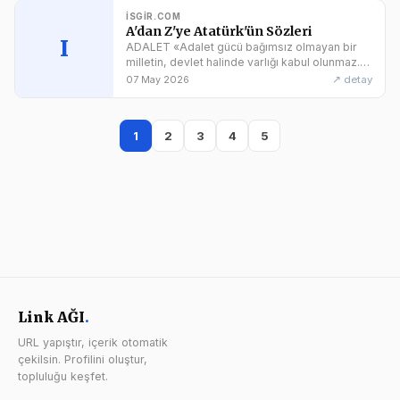
ISGIR.COM
A'dan Z'ye Atatürk'ün Sözleri
I
ADALET «Adalet gücü bağımsız olmayan bir
milletin, devlet halinde varlığı kabul olunmaz.»
1920. «Zamanın değişmesiyle hükümlerin
↗ detay
07 May 2026
değişmesi inkâr olunamaz.» Kuralı adlî
politikamızın temelidir. 1922
1
2
3
4
5
Link AĞI
.
URL yapıştır, içerik otomatik
çekilsin. Profilini oluştur,
topluluğu keşfet.