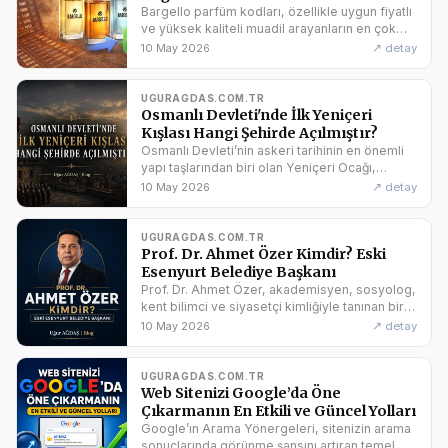
Bargello parfüm kodları, özellikle uygun fiyatlı
ve yüksek kaliteli muadil arayanların en çok
sorduğu konulardan biri. Bargello kodları,
↗ detay
10 May 2026
bargello erkek parfüm
UGURAGDAS.COM.TR
Osmanlı Devleti'nde İlk Yeniçeri
Kışlası Hangi Şehirde Açılmıştır?
Osmanlı Devleti’nin askeri tarihinin en önemli
yapı taşlarından biri olan Yeniçeri Ocağı,
devletin yükselişinde kritik rol oynamıştır. Peki
↗ detay
10 May 2026
bu elite askeri
UGURAGDAS.COM.TR
Prof. Dr. Ahmet Özer Kimdir? Eski
Esenyurt Belediye Başkanı
Prof. Dr. Ahmet Özer, akademisyen, sosyolog,
kent bilimci ve siyasetçi kimliğiyle tanınan bir
isimdir. 2024 Mahalli İdareler Seçimleri’nde
↗ detay
10 May 2026
CHP adayı olarak
UGURAGDAS.COM.TR
Web Sitenizi Google’da Öne
Çıkarmanın En Etkili ve Güncel Yolları
Google’ın Arama Yönergeleri, sitenizin arama
sonuçlarında görünme şansını artıran temel