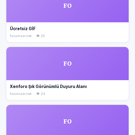
FO
Ücretsiz GİF
forumzar.net · 👁 25
FO
Xenforo Şık Görünümlü Duyuru Alanı
forumzar.net · 👁 24
FO