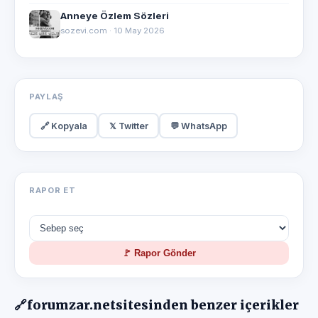
Anneye Özlem Sözleri
sozevi.com · 10 May 2026
PAYLAŞ
🔗 Kopyala
𝕏 Twitter
💬 WhatsApp
RAPOR ET
🚩 Rapor Gönder
🔗
forumzar.net
sitesinden benzer içerikler