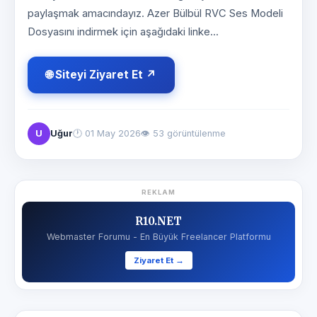
paylaşmak amacındayız. Azer Bülbül RVC Ses Modeli
Dosyasını indirmek için aşağıdaki linke...
🌐 Siteyi Ziyaret Et ↗
U
Uğur
🕐
01 May 2026
👁 53 görüntülenme
REKLAM
R10.NET
Webmaster Forumu - En Büyük Freelancer Platformu
Ziyaret Et →