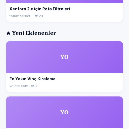
Xenforo 2.x için Rota Filtreleri
forumzar.net · 👁 24
🔥 Yeni Eklenenler
YO
En Yakın Vinç Kiralama
yolpro.com · 👁 4
YO