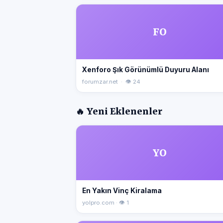
FO
Xenforo Şık Görünümlü Duyuru Alanı
forumzar.net · 👁 24
🔥 Yeni Eklenenler
YO
En Yakın Vinç Kiralama
yolpro.com · 👁 1