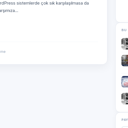
Press sistemlerde çok sık karşılaşılmasa da
rşımıza...
BU 
nme
PA