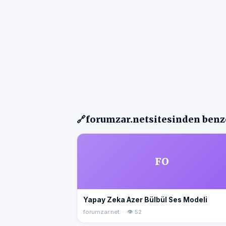
🔗
forumzar.net
sitesinden benze
FO
Yapay Zeka Azer Bülbül Ses Modeli
forumzar.net · 👁 52