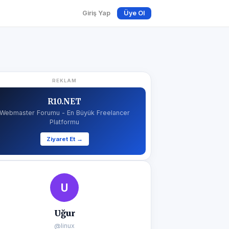
Giriş Yap
Üye Ol
REKLAM
R10.NET
Webmaster Forumu - En Büyük Freelancer
Platformu
Ziyaret Et →
U
Uğur
@linux