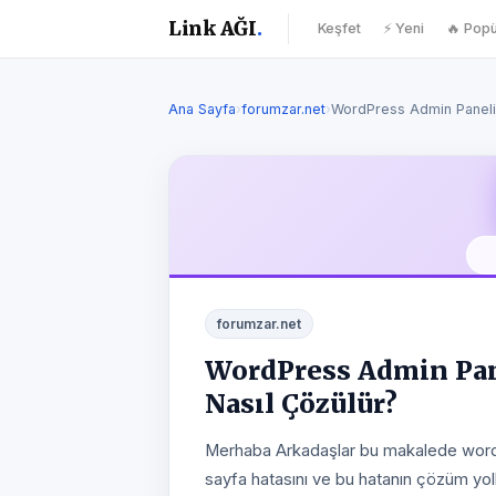
Link AĞI
.
Keşfet
⚡ Yeni
🔥 Popü
Ana Sayfa
›
forumzar.net
›
WordPress Admin Paneli
forumzar.net
WordPress Admin Pane
Nasıl Çözülür?
Merhaba Arkadaşlar bu makalede word
sayfa hatasını ve bu hatanın çözüm yol