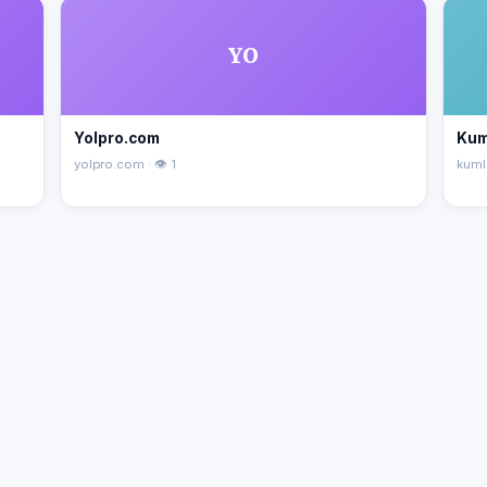
YO
Yolpro.com
Kum
yolpro.com · 👁 1
kuml