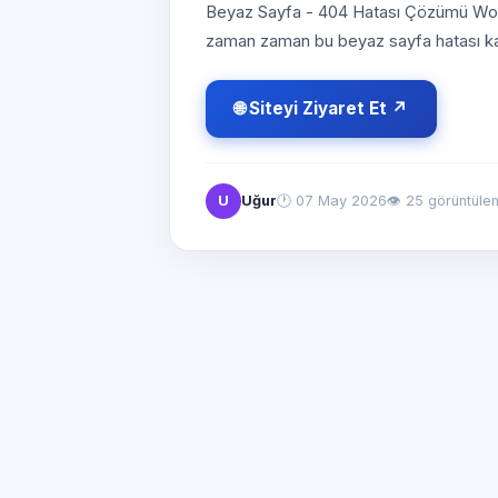
Beyaz Sayfa - 404 Hatası Çözümü Word
zaman zaman bu beyaz sayfa hatası ka
🌐 Siteyi Ziyaret Et ↗
U
Uğur
🕐
07 May 2026
👁 25 görüntüle