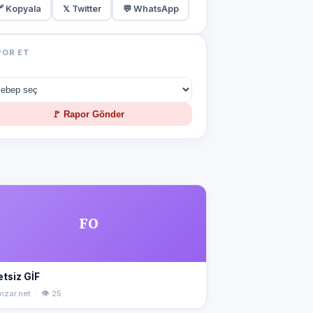
 Kopyala
𝕏 Twitter
💬 WhatsApp
POR ET
🚩 Rapor Gönder
FO
tsiz GİF
mzar.net · 👁 25