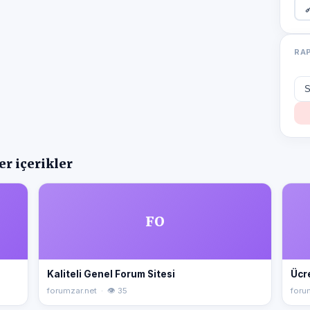

RA
r içerikler
FO
Kaliteli Genel Forum Sitesi
Ücre
forumzar.net · 👁 35
foru