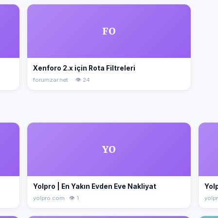
FO
Xenforo 2.x için Rota Filtreleri
forumzar.net · 👁 24
YO
Yolpro | En Yakın Evden Eve Nakliyat
Yolp
yolpro.com · 👁 1
yolpr