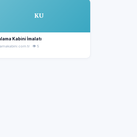
KU
lama Kabini İmalatı
amakabini.com.tr · 👁 5