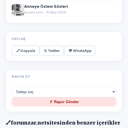
Anneye Özlem Sözleri
sozevi.com · 10 May 2026
PAYLAŞ
🔗 Kopyala
𝕏 Twitter
💬 WhatsApp
RAPOR ET
🚩 Rapor Gönder
🔗
forumzar.net
sitesinden benzer içerikler