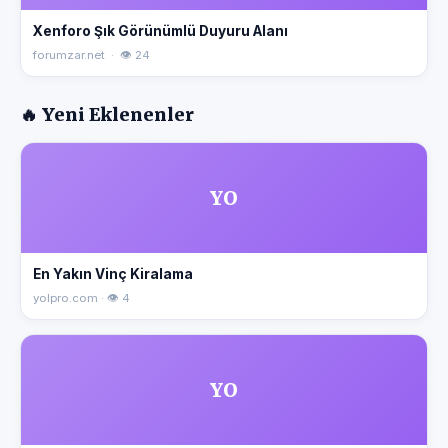
Xenforo Şık Görünümlü Duyuru Alanı
forumzar.net · 👁 24
🔥 Yeni Eklenenler
YO
En Yakın Vinç Kiralama
yolpro.com · 👁 4
YO