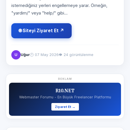
istemediğiniz yerleri engellemeye yarar. Örneğin,
"yardim/" veya "help/" gibi...
🌐 Siteyi Ziyaret Et ↗
U
Uğur
🕐
07 May 2026
👁 24 görüntülenme
REKLAM
R10.NET
Webmaster Forumu - En Büyük Freelancer Platformu
Ziyaret Et →