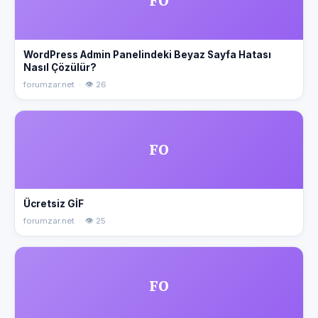
FO
WordPress Admin Panelindeki Beyaz Sayfa Hatası
Nasıl Çözülür?
forumzar.net · 👁 26
FO
Ücretsiz GİF
forumzar.net · 👁 25
FO