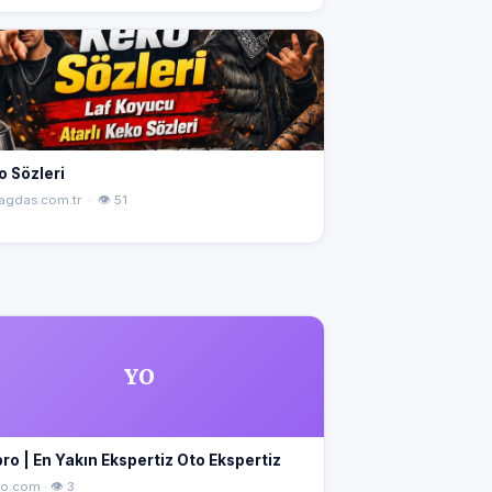
o Sözleri
agdas.com.tr · 👁 51
YO
ro | En Yakın Ekspertiz Oto Ekspertiz
o.com · 👁 3