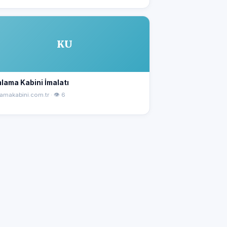
KU
lama Kabini İmalatı
amakabini.com.tr · 👁 6