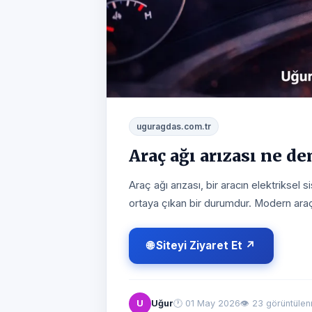
uguragdas.com.tr
Araç ağı arızası ne d
Araç ağı arızası, bir aracın elektriks
ortaya çıkan bir durumdur. Modern araçl
🌐 Siteyi Ziyaret Et ↗
U
Uğur
🕐
01 May 2026
👁 23 görüntüle