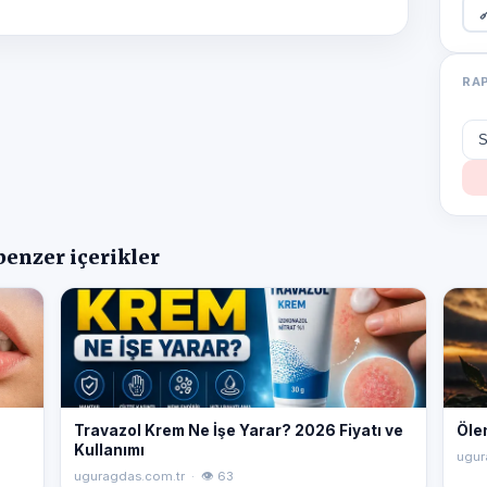

RA
benzer içerikler
Travazol Krem Ne İşe Yarar? 2026 Fiyatı ve
Öle
Kullanımı
ugur
uguragdas.com.tr · 👁 63