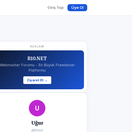
Giriş Yap
Üye Ol
REKLAM
R10.NET
Webmaster Forumu - En Büyük Freelancer
Platformu
Ziyaret Et →
U
Uğur
@linux