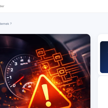
ler
 demek ?