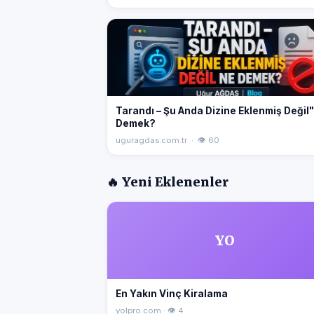
Tarandı – Şu Anda Dizine Eklenmiş Değil
Demek?
uguragdas.com.tr · 👁 60
🔥 Yeni Eklenenler
YO
En Yakın Vinç Kiralama
yolpro.com · 👁 4