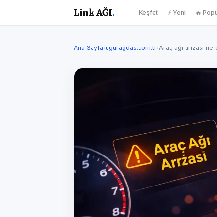
Link AĞI
.
Keşfet
⚡ Yeni
🔥 Popü
Ana Sayfa
›
uguragdas.com.tr
›
Araç ağı arızası ne