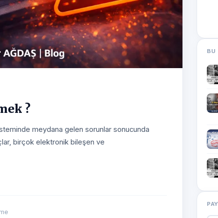
BU 
emek ?
el sisteminde meydana gelen sorunlar sonucunda
ar, birçok elektronik bileşen ve
PA
nme