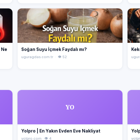
" Ne
Soğan Suyu İçmek Faydalı mı?
Kek
uguragdas.com.tr · 👁 52
ugur
YO
Yolpro | En Yakın Evden Eve Nakliyat
Yolp
yolpro.com · 👁 4
yolpr