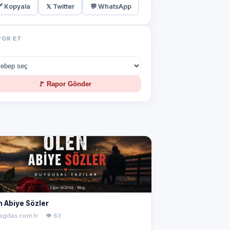
 Kopyala
𝕏 Twitter
💬 WhatsApp
POR ET
🚩 Rapor Gönder
n Abiye Sözler
agdas.com.tr · 👁 63