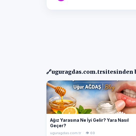
🔗
uguragdas.com.tr
sitesinden 
Ağız Yarasına Ne İyi Gelir? Yara Nasıl
Geçer?
uguragdas.com.tr · 👁 69