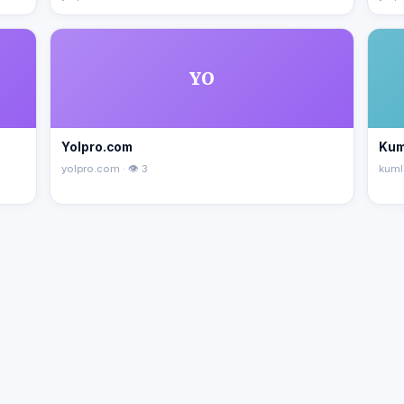
YO
Yolpro.com
Kum
yolpro.com · 👁 3
kuml