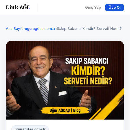
Link AĞI
.
Giriş Yap
Üye Ol
Ana Sayfa
›
uguragdas.com.tr
›
Sakıp Sabancı Kimdir? Serveti Nedir?
uguragdas.com.tr