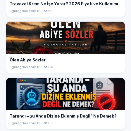
Travazol Krem Ne İşe Yarar? 2026 Fiyatı ve Kullanımı
uguragdas.com.tr · 👁 65
Ölen Abiye Sözler
uguragdas.com.tr · 👁 64
Tarandı – Şu Anda Dizine Eklenmiş Değil" Ne Demek?
uguragdas.com.tr · 👁 63