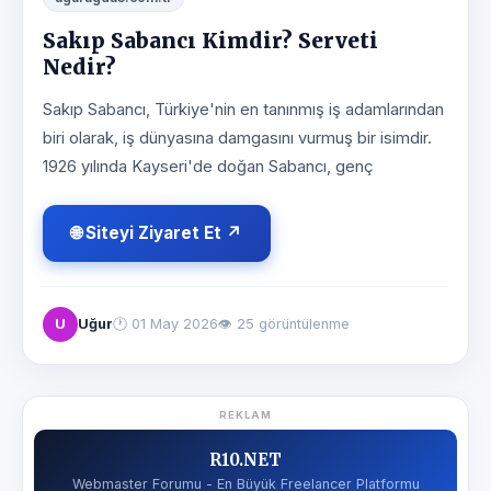
Sakıp Sabancı Kimdir? Serveti
Nedir?
Sakıp Sabancı, Türkiye'nin en tanınmış iş adamlarından
biri olarak, iş dünyasına damgasını vurmuş bir isimdir.
1926 yılında Kayseri'de doğan Sabancı, genç
🌐 Siteyi Ziyaret Et ↗
U
Uğur
🕐
01 May 2026
👁 25 görüntülenme
REKLAM
R10.NET
Webmaster Forumu - En Büyük Freelancer Platformu