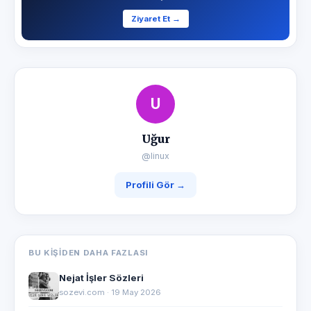
Ziyaret Et →
U
Uğur
@linux
Profili Gör →
BU KIŞIDEN DAHA FAZLASI
Nejat İşler Sözleri
sozevi.com · 19 May 2026