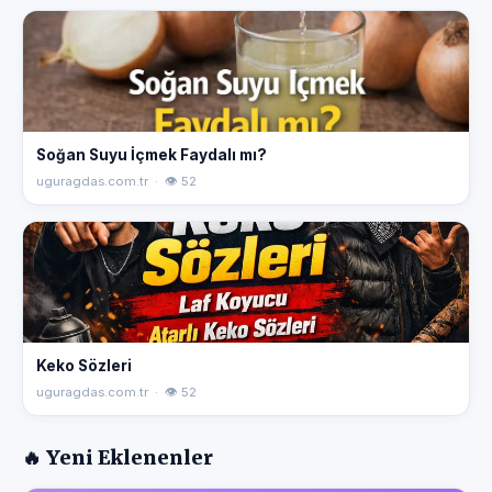
Soğan Suyu İçmek Faydalı mı?
uguragdas.com.tr · 👁 52
Keko Sözleri
uguragdas.com.tr · 👁 52
🔥 Yeni Eklenenler