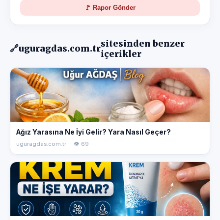
🚩 Rapor Gönder
sitesinden benzer
🔗
uguragdas.com.tr
içerikler
Ağız Yarasına Ne İyi Gelir? Yara Nasıl Geçer?
uguragdas.com.tr · 👁 69