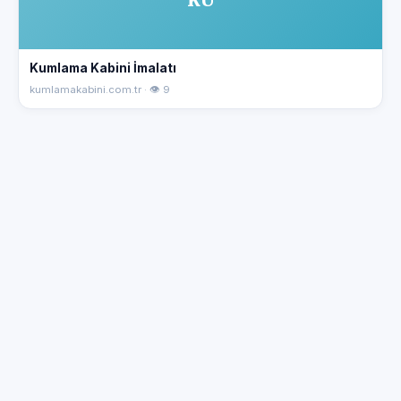
KU
Kumlama Kabini İmalatı
kumlamakabini.com.tr · 👁 9