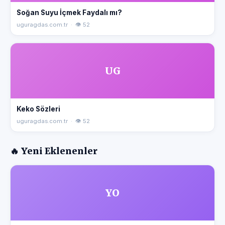
Soğan Suyu İçmek Faydalı mı?
uguragdas.com.tr · 👁 52
UG
Keko Sözleri
uguragdas.com.tr · 👁 52
🔥 Yeni Eklenenler
YO