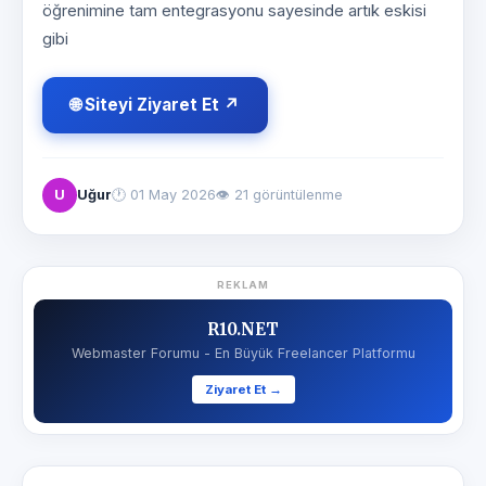
öğrenimine tam entegrasyonu sayesinde artık eskisi
gibi
🌐 Siteyi Ziyaret Et ↗
U
Uğur
🕐
01 May 2026
👁 21 görüntülenme
REKLAM
R10.NET
Webmaster Forumu - En Büyük Freelancer Platformu
Ziyaret Et →