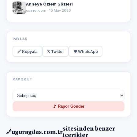
Anneye Özlem Sözleri
sozevi.com · 10 May 2026
PAYLAŞ
🔗 Kopyala
𝕏 Twitter
💬 WhatsApp
RAPOR ET
🚩 Rapor Gönder
sitesinden benzer
🔗
uguragdas.com.tr
içerikler