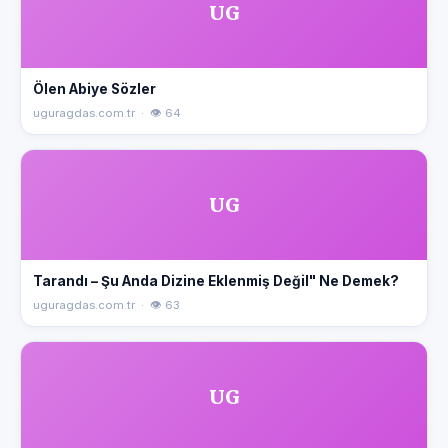
UG
Ölen Abiye Sözler
uguragdas.com.tr · 👁 64
UG
Tarandı – Şu Anda Dizine Eklenmiş Değil" Ne Demek?
uguragdas.com.tr · 👁 63
UG