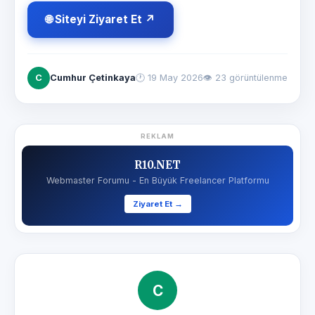
🌐 Siteyi Ziyaret Et ↗
C
Cumhur Çetinkaya
🕐
19 May 2026
👁 23 görüntülenme
REKLAM
R10.NET
Webmaster Forumu - En Büyük Freelancer Platformu
Ziyaret Et →
C