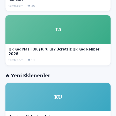
tamtr.com · 👁 20
TA
QR Kod Nasıl Oluşturulur? Ücretsiz QR Kod Rehberi
2026
tamtr.com · 👁 19
🔥 Yeni Eklenenler
KU