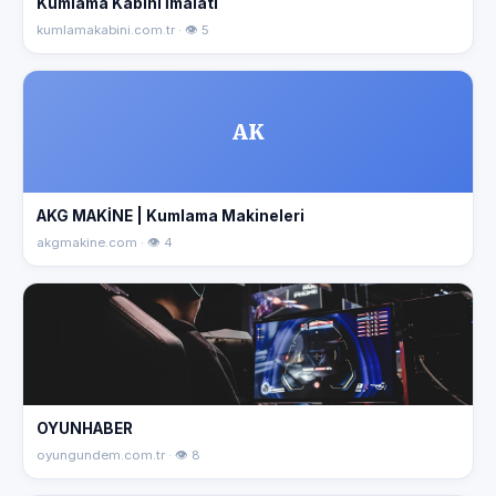
Kumlama Kabini İmalatı
kumlamakabini.com.tr · 👁 5
AK
AKG MAKİNE | Kumlama Makineleri
akgmakine.com · 👁 4
OYUNHABER
oyungundem.com.tr · 👁 8