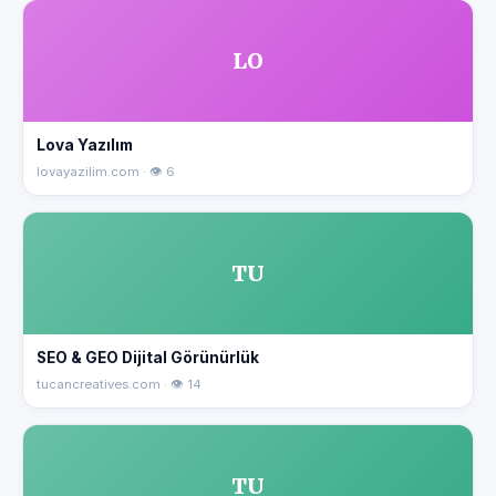
LO
Lova Yazılım
lovayazilim.com · 👁 6
TU
SEO & GEO Dijital Görünürlük
tucancreatives.com · 👁 14
TU