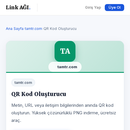
Link AĞI
.
Giriş Yap
Üye Ol
Ana Sayfa
›
tamtr.com
›
QR Kod Oluşturucu
TA
tamtr.com
tamtr.com
QR Kod Oluşturucu
Metin, URL veya iletişim bilgilerinden anında QR kod
oluşturun. Yüksek çözünürlüklü PNG indirme, ücretsiz
araç.