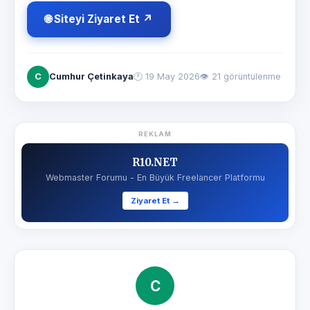
🌐 Siteyi Ziyaret Et ↗
C
Cumhur Çetinkaya
🕐
19 May 2026
👁 21 görüntülenme
REKLAM
R10.NET
Webmaster Forumu - En Büyük Freelancer Platformu
Ziyaret Et →
C