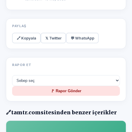
PAYLAŞ
🔗 Kopyala
𝕏 Twitter
💬 WhatsApp
RAPOR ET
🚩 Rapor Gönder
🔗
tamtr.com
sitesinden benzer içerikler