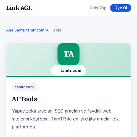
Link AĞI
.
Giriş Yap
Üye Ol
Ana Sayfa
›
tamtr.com
›
AI Tools
TA
tamtr.com
tamtr.com
AI Tools
Yapay zeka araçları, SEO araçları ve faydalı web
sitelerini keşfedin. TamTR ile en iyi dijital araçlar tek
platformda.