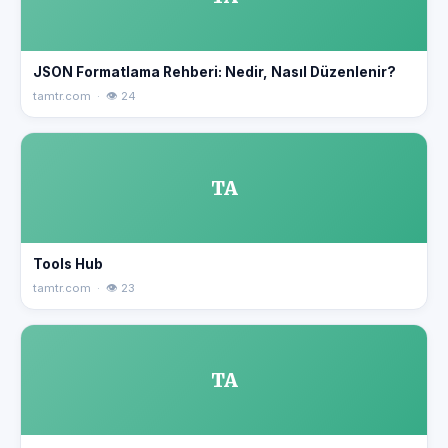
JSON Formatlama Rehberi: Nedir, Nasıl Düzenlenir?
tamtr.com · 👁 24
TA
Tools Hub
tamtr.com · 👁 23
TA