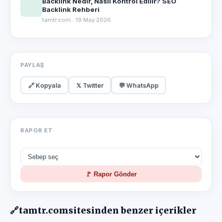
Backlink Nedir, Nasıl Kontrol Edilir? SEO
Backlink Rehberi
tamtr.com · 19 May 2026
PAYLAŞ
🔗 Kopyala
𝕏 Twitter
💬 WhatsApp
RAPOR ET
🚩 Rapor Gönder
🔗
tamtr.com
sitesinden benzer içerikler