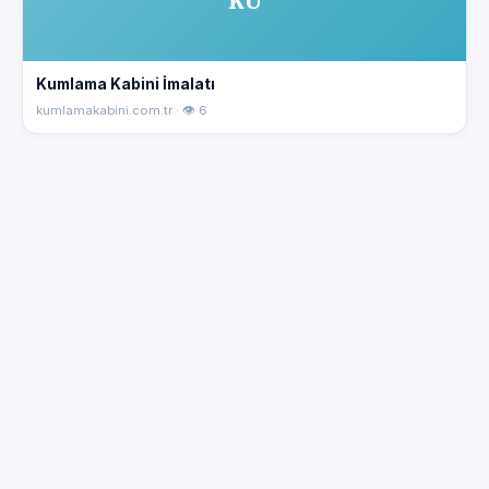
KU
Kumlama Kabini İmalatı
kumlamakabini.com.tr · 👁 6