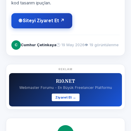
kod tasarım ipuçları.
🌐 Siteyi Ziyaret Et ↗
C
Cumhur Çetinkaya
🕐
19 May 2026
👁 19 görüntülenme
REKLAM
R10.NET
Webmaster Forumu - En Büyük Freelancer Platformu
Ziyaret Et →