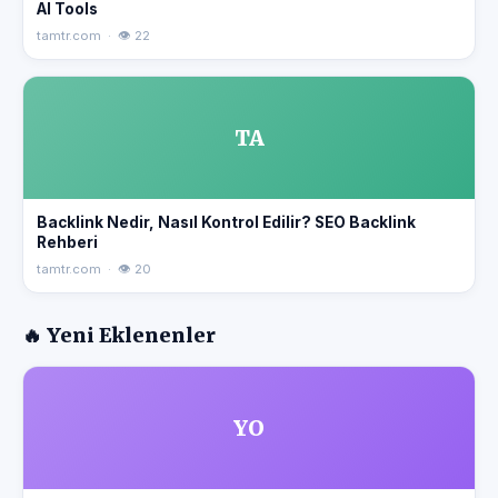
AI Tools
tamtr.com · 👁 22
TA
Backlink Nedir, Nasıl Kontrol Edilir? SEO Backlink
Rehberi
tamtr.com · 👁 20
🔥 Yeni Eklenenler
YO