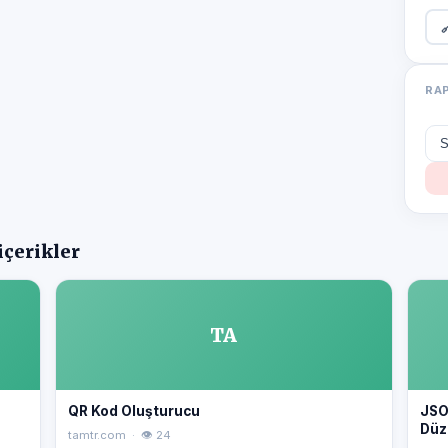

RA
içerikler
TA
QR Kod Oluşturucu
JSO
Düz
tamtr.com · 👁 24