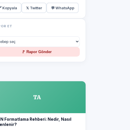
 Kopyala
𝕏 Twitter
💬 WhatsApp
POR ET
🚩 Rapor Gönder
TA
N Formatlama Rehberi: Nedir, Nasıl
enlenir?