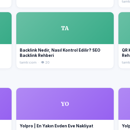
tamt
TA
Backlink Nedir, Nasıl Kontrol Edilir? SEO
QR 
Backlink Rehberi
Reh
tamtr.com · 👁 20
tamt
YO
Yolpro | En Yakın Evden Eve Nakliyat
Yolp