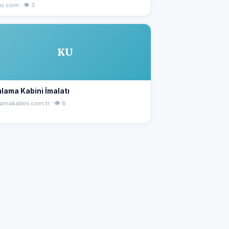
o.com · 👁 3
KU
lama Kabini İmalatı
amakabini.com.tr · 👁 6