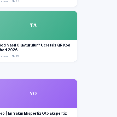
r.com · 👁 24
TA
Kod Nasıl Oluşturulur? Ücretsiz QR Kod
beri 2026
r.com · 👁 19
YO
ro | En Yakın Ekspertiz Oto Ekspertiz