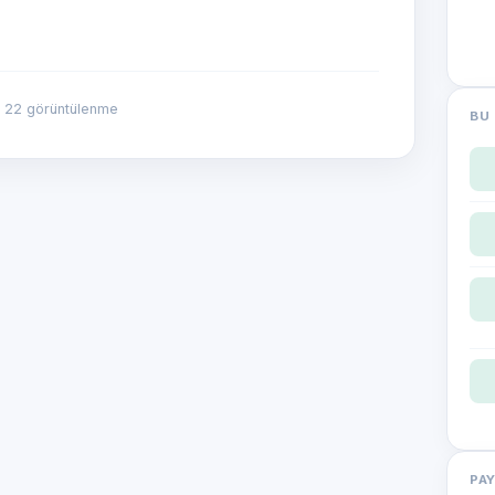
 22 görüntülenme
BU 
PA