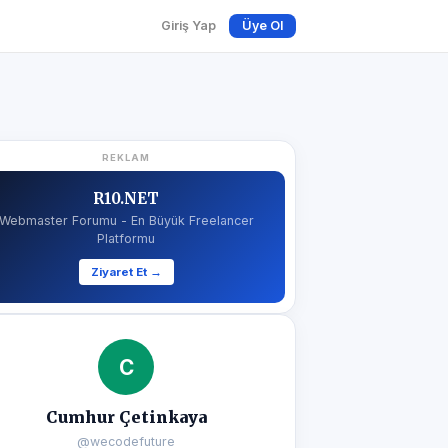
Giriş Yap
Üye Ol
REKLAM
R10.NET
Webmaster Forumu - En Büyük Freelancer
Platformu
Ziyaret Et →
C
Cumhur Çetinkaya
@wecodefuture