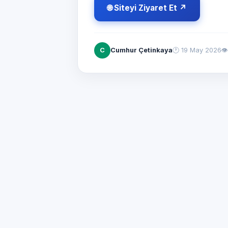
🌐 Siteyi Ziyaret Et ↗
C
Cumhur Çetinkaya
🕐
19 May 2026
