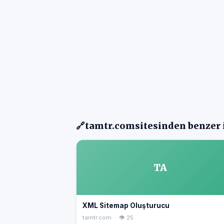
🔗
tamtr.com
sitesinden benzer 
TA
XML Sitemap Oluşturucu
tamtr.com · 👁 25