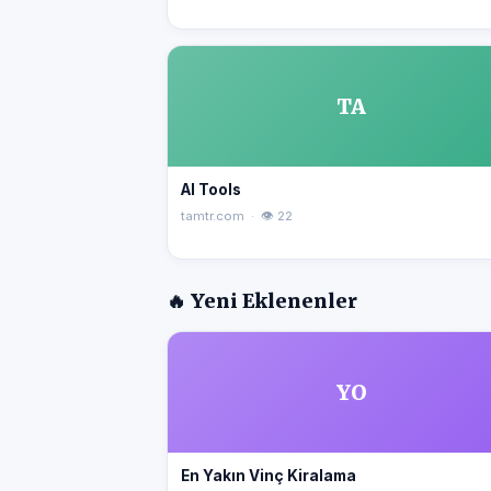
TA
AI Tools
tamtr.com · 👁 22
🔥 Yeni Eklenenler
YO
En Yakın Vinç Kiralama