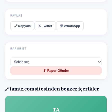
PAYLAŞ
🔗 Kopyala
𝕏 Twitter
💬 WhatsApp
RAPOR ET
🚩 Rapor Gönder
🔗
tamtr.com
sitesinden benzer içerikler
TA