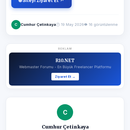
🌐 Siteyi Ziyaret Et ↗
C
Cumhur Çetinkaya
🕐
19 May 2026
👁 16 görüntülenme
REKLAM
R10.NET
Webmaster Forumu - En Büyük Freelancer Platformu
Ziyaret Et →
C
Cumhur Çetinkaya