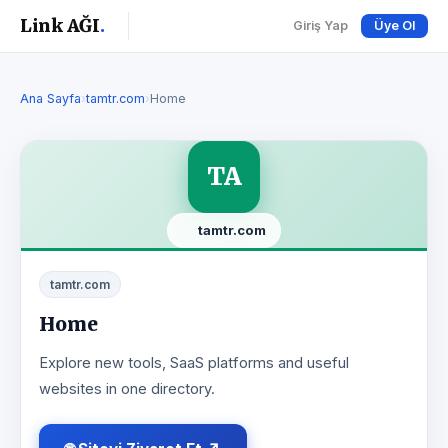
Link AĞI
.
Giriş Yap
Üye Ol
Ana Sayfa
›
tamtr.com
›
Home
TA
tamtr.com
tamtr.com
Home
Explore new tools, SaaS platforms and useful
websites in one directory.