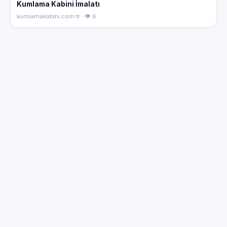
Kumlama Kabini İmalatı
kumlamakabini.com.tr · 👁 6