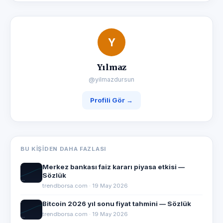
Y
Yılmaz
@yilmazdursun
Profili Gör →
BU KIŞIDEN DAHA FAZLASI
Merkez bankası faiz kararı piyasa etkisi —
Sözlük
trendborsa.com · 19 May 2026
Bitcoin 2026 yıl sonu fiyat tahmini — Sözlük
trendborsa.com · 19 May 2026