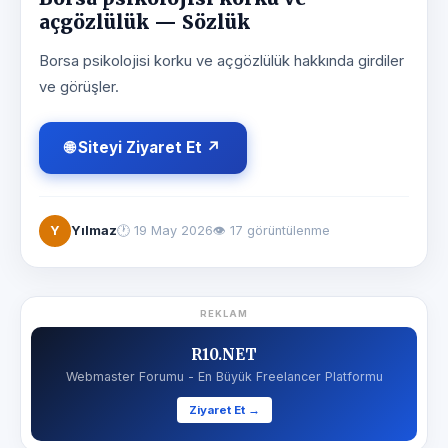
açgözlülük — Sözlük
Borsa psikolojisi korku ve açgözlülük hakkında girdiler
ve görüşler.
🌐 Siteyi Ziyaret Et ↗
Y
Yılmaz
🕐
19 May 2026
👁 17 görüntülenme
REKLAM
R10.NET
Webmaster Forumu - En Büyük Freelancer Platformu
Ziyaret Et →