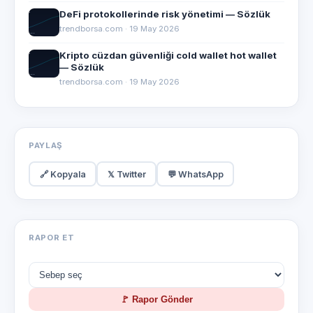
DeFi protokollerinde risk yönetimi — Sözlük
trendborsa.com · 19 May 2026
Kripto cüzdan güvenliği cold wallet hot wallet
— Sözlük
trendborsa.com · 19 May 2026
PAYLAŞ
🔗 Kopyala
𝕏 Twitter
💬 WhatsApp
RAPOR ET
🚩 Rapor Gönder