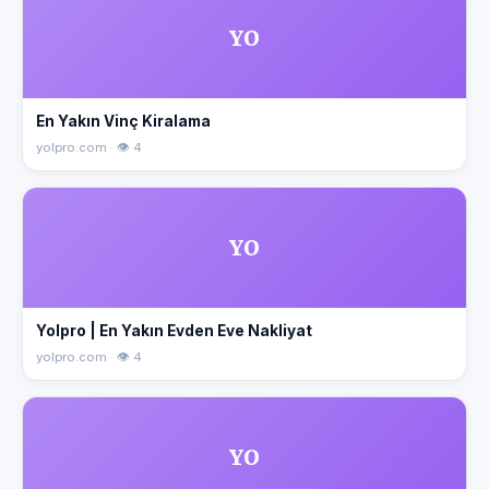
YO
En Yakın Vinç Kiralama
yolpro.com · 👁 4
YO
Yolpro | En Yakın Evden Eve Nakliyat
yolpro.com · 👁 4
YO