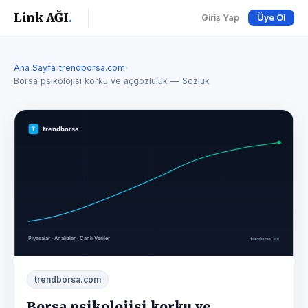
Link AĞI
.
Giriş Yap
Üye Ol
Ana Sayfa
›
trendborsa.com
›
Borsa psikolojisi korku ve açgözlülük — Sözlük
trendborsa.com
Borsa psikolojisi korku ve