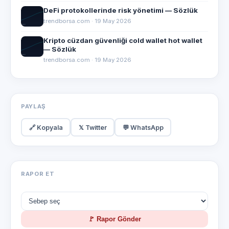
DeFi protokollerinde risk yönetimi — Sözlük
trendborsa.com · 19 May 2026
Kripto cüzdan güvenliği cold wallet hot wallet
— Sözlük
trendborsa.com · 19 May 2026
PAYLAŞ
🔗 Kopyala
𝕏 Twitter
💬 WhatsApp
RAPOR ET
🚩 Rapor Gönder