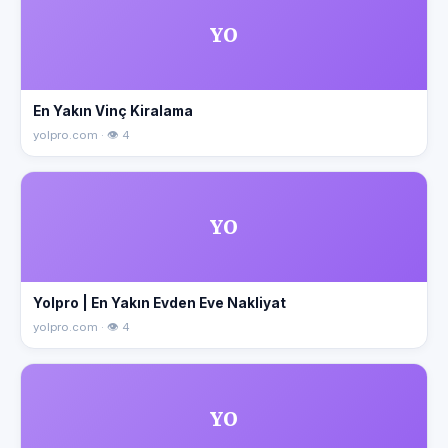
YO
En Yakın Vinç Kiralama
yolpro.com · 👁 4
YO
Yolpro | En Yakın Evden Eve Nakliyat
yolpro.com · 👁 4
YO