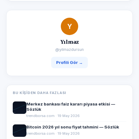
Y
Yılmaz
@yilmazdursun
Profili Gör →
BU KIŞIDEN DAHA FAZLASI
Merkez bankası faiz kararı piyasa etkisi —
Sözlük
trendborsa.com · 19 May 2026
Bitcoin 2026 yıl sonu fiyat tahmini — Sözlük
trendborsa.com · 19 May 2026