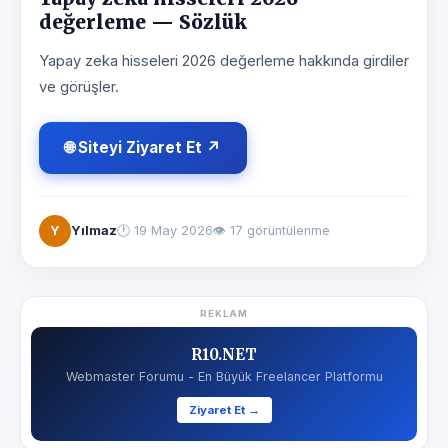
değerleme — Sözlük
Yapay zeka hisseleri 2026 değerleme hakkında girdiler
ve görüşler.
🌐 Siteyi Ziyaret Et ↗
Y
Yılmaz
🕐
19 May 2026
👁 17 görüntülenme
REKLAM
R10.NET
Webmaster Forumu - En Büyük Freelancer Platformu
Ziyaret Et →