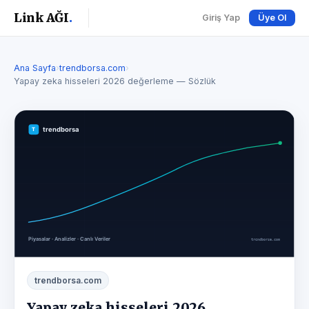
Link AĞI
.
Giriş Yap
Üye Ol
Ana Sayfa
›
trendborsa.com
›
Yapay zeka hisseleri 2026 değerleme — Sözlük
trendborsa.com
Yapay zeka hisseleri 2026