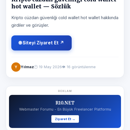
hot wallet — Sözlük
Kripto cüzdan güvenliği cold wallet hot wallet hakkında
girdiler ve görüşler.
🌐 Siteyi Ziyaret Et ↗
Y
Yılmaz
🕐
19 May 2026
👁 16 görüntülenme
REKLAM
R10.NET
Webmaster Forumu - En Büyük Freelancer Platformu
Ziyaret Et →