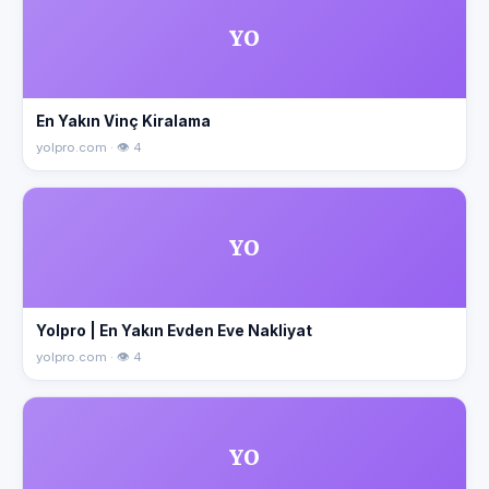
YO
En Yakın Vinç Kiralama
yolpro.com · 👁 4
YO
Yolpro | En Yakın Evden Eve Nakliyat
yolpro.com · 👁 4
YO