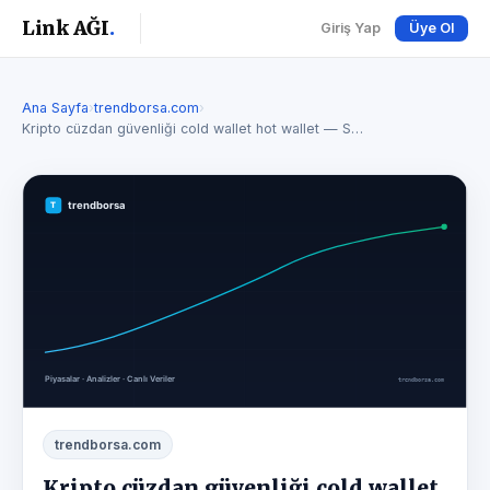
Link AĞI
.
Giriş Yap
Üye Ol
Ana Sayfa
›
trendborsa.com
›
Kripto cüzdan güvenliği cold wallet hot wallet — S…
trendborsa.com
Kripto cüzdan güvenliği cold wallet