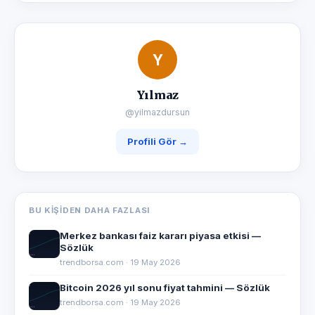
Y
Yılmaz
@yilmazdursun
Profili Gör →
BU KIŞIDEN DAHA FAZLASI
Merkez bankası faiz kararı piyasa etkisi —
Sözlük
trendborsa.com · 19 May 2026
Bitcoin 2026 yıl sonu fiyat tahmini — Sözlük
trendborsa.com · 19 May 2026