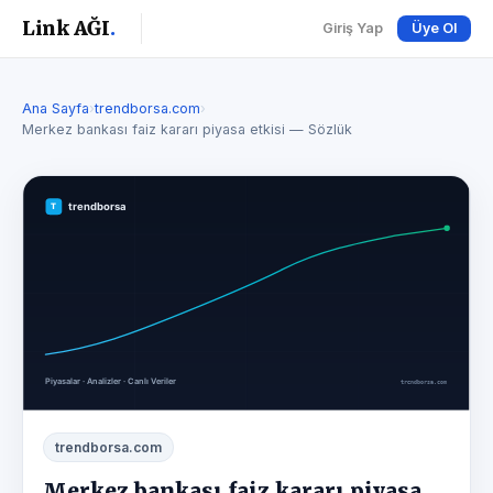
Link AĞI
.
Giriş Yap
Üye Ol
Ana Sayfa
›
trendborsa.com
›
Merkez bankası faiz kararı piyasa etkisi — Sözlük
trendborsa.com
Merkez bankası faiz kararı piyasa