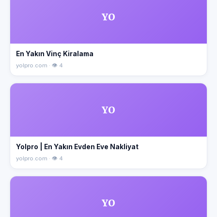
YO
En Yakın Vinç Kiralama
yolpro.com · 👁 4
YO
Yolpro | En Yakın Evden Eve Nakliyat
yolpro.com · 👁 4
YO