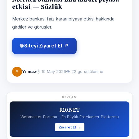
etkisi — Sözlük
Merkez bankası faiz kararı piyasa etkisi hakkında
girdiler ve görüşler.
🌐 Siteyi Ziyaret Et ↗
Y
Yılmaz
🕐
19 May 2026
👁 22 görüntülenme
REKLAM
R10.NET
Webmaster Forumu - En Büyük Freelancer Platformu
Ziyaret Et →