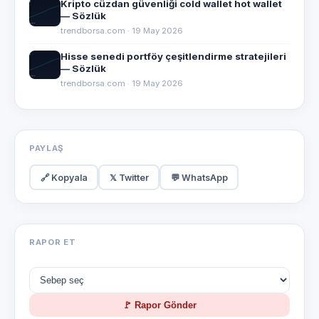
Kripto cüzdan güvenliği cold wallet hot wallet
— Sözlük
trendborsa.com · 19 May 2026
Hisse senedi portföy çeşitlendirme stratejileri
— Sözlük
trendborsa.com · 19 May 2026
PAYLAŞ
🔗 Kopyala
𝕏 Twitter
💬 WhatsApp
RAPOR ET
🚩 Rapor Gönder