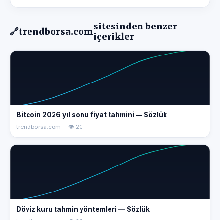
sitesinden benzer
🔗
trendborsa.com
içerikler
Bitcoin 2026 yıl sonu fiyat tahmini — Sözlük
trendborsa.com · 👁 20
Döviz kuru tahmin yöntemleri — Sözlük