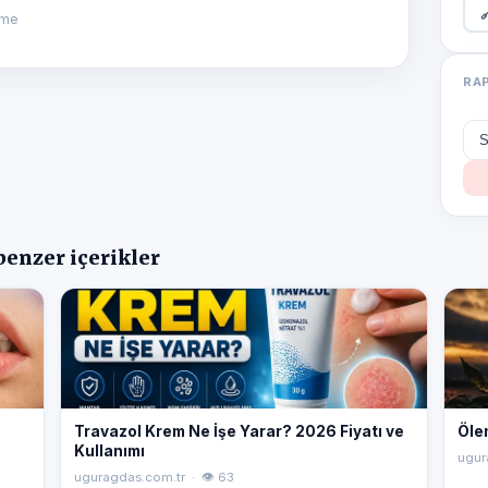

nme
RA
benzer içerikler
Travazol Krem Ne İşe Yarar? 2026 Fiyatı ve
Öle
Kullanımı
ugur
uguragdas.com.tr · 👁 63