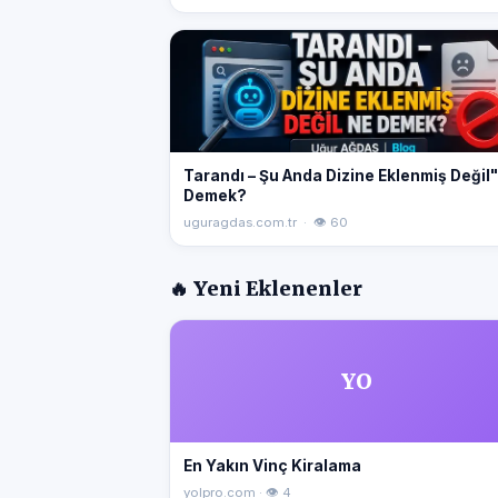
Tarandı – Şu Anda Dizine Eklenmiş Değil
Demek?
uguragdas.com.tr · 👁 60
🔥 Yeni Eklenenler
YO
En Yakın Vinç Kiralama
yolpro.com · 👁 4