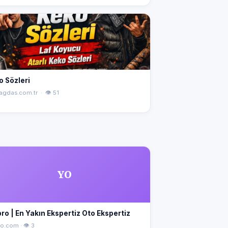
o Sözleri
agdas.com.tr · 👁 51
YO
ro | En Yakın Ekspertiz Oto Ekspertiz
o.com · 👁 3