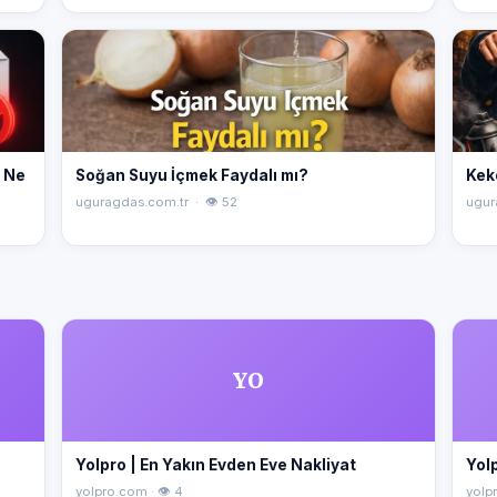
" Ne
Soğan Suyu İçmek Faydalı mı?
Kek
uguragdas.com.tr · 👁 52
ugur
YO
Yolpro | En Yakın Evden Eve Nakliyat
Yolp
yolpro.com · 👁 4
yolpr