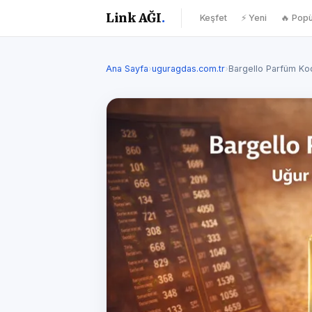
Link AĞI
.
Keşfet
⚡ Yeni
🔥 Popü
Ana Sayfa
›
uguragdas.com.tr
›
Bargello Parfüm Kod