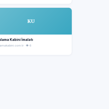
KU
lama Kabini İmalatı
amakabini.com.tr · 👁 6