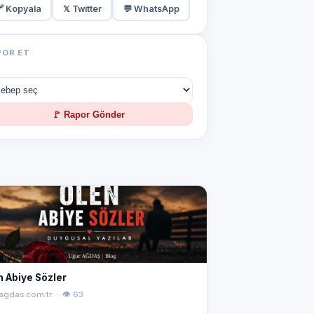
 Kopyala
𝕏 Twitter
💬 WhatsApp
POR ET
🚩 Rapor Gönder
n Abiye Sözler
agdas.com.tr · 👁 63