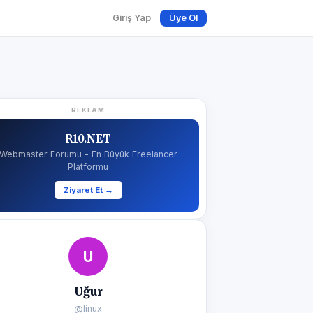
Giriş Yap
Üye Ol
REKLAM
R10.NET
Webmaster Forumu - En Büyük Freelancer
Platformu
Ziyaret Et →
U
Uğur
@linux