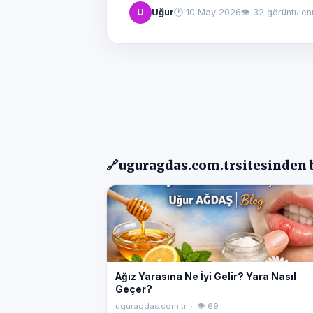
U
Uğur
🕐
10 May 2026
👁 32 görüntüle
🔗
uguragdas.com.tr
sitesinden 
Ağız Yarasına Ne İyi Gelir? Yara Nasıl
Geçer?
uguragdas.com.tr · 👁 69