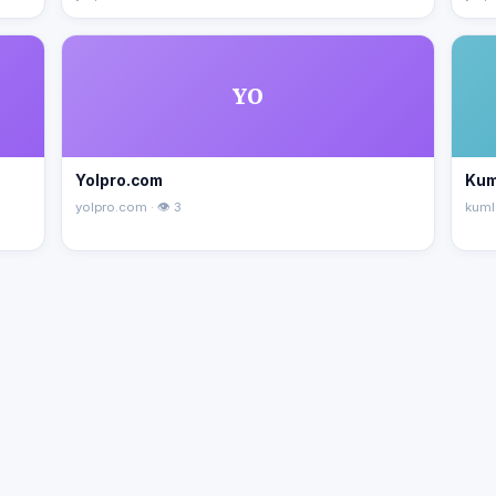
YO
Yolpro.com
Kum
yolpro.com · 👁 3
kuml