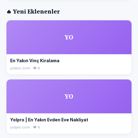
🔥 Yeni Eklenenler
YO
En Yakın Vinç Kiralama
yolpro.com · 👁 6
YO
Yolpro | En Yakın Evden Eve Nakliyat
yolpro.com · 👁 6