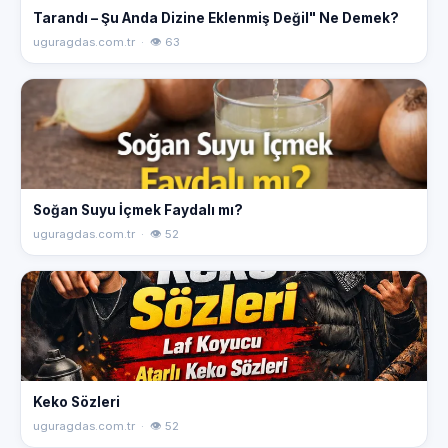
Tarandı – Şu Anda Dizine Eklenmiş Değil" Ne Demek?
uguragdas.com.tr · 👁 63
Soğan Suyu İçmek Faydalı mı?
uguragdas.com.tr · 👁 52
Keko Sözleri
uguragdas.com.tr · 👁 52