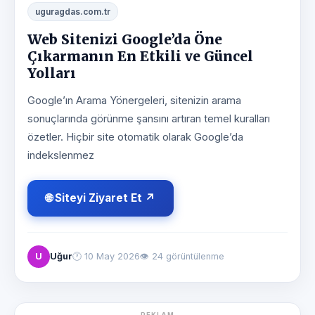
uguragdas.com.tr
Web Sitenizi Google’da Öne
Çıkarmanın En Etkili ve Güncel
Yolları
Google’ın Arama Yönergeleri, sitenizin arama
sonuçlarında görünme şansını artıran temel kuralları
özetler. Hiçbir site otomatik olarak Google’da
indekslenmez
🌐 Siteyi Ziyaret Et ↗
U
Uğur
🕐
10 May 2026
👁 24 görüntülenme
REKLAM