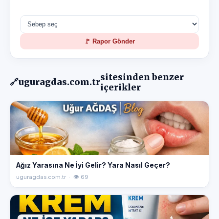
🚩 Rapor Gönder
sitesinden benzer
🔗
uguragdas.com.tr
içerikler
Ağız Yarasına Ne İyi Gelir? Yara Nasıl Geçer?
uguragdas.com.tr · 👁 69