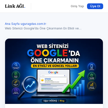
Link AĞI
.
Giriş Yap
Üye Ol
Ana Sayfa
›
uguragdas.com.tr
›
Web Sitenizi Google’da Öne Çıkarmanın En Etkili ve…