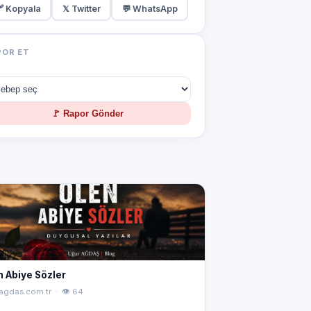
 Kopyala
𝕏 Twitter
💬 WhatsApp
POR ET
🚩 Rapor Gönder
n Abiye Sözler
agdas.com.tr · 👁 64