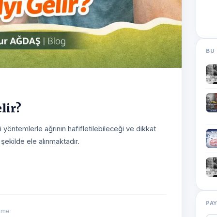
BU 
lir?
i yöntemlerle ağrının hafifletilebileceği ve dikkat
ekilde ele alınmaktadır.
PA
nme