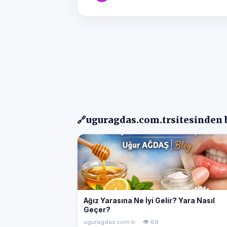
🔗
uguragdas.com.tr
sitesinden 
Ağız Yarasına Ne İyi Gelir? Yara Nasıl
Geçer?
uguragdas.com.tr · 👁 69