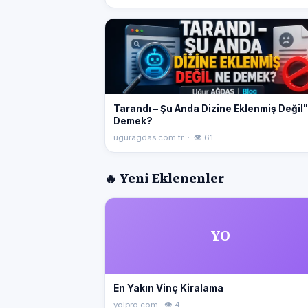
Tarandı – Şu Anda Dizine Eklenmiş Değil
Demek?
uguragdas.com.tr · 👁 61
🔥 Yeni Eklenenler
YO
En Yakın Vinç Kiralama
yolpro.com · 👁 4