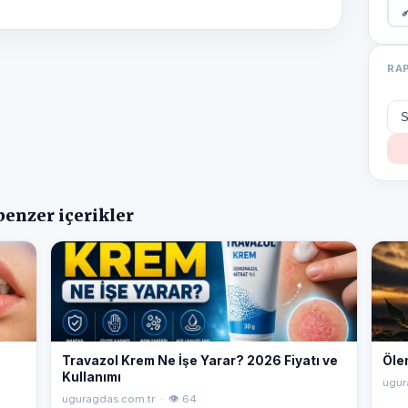

RA
benzer içerikler
Travazol Krem Ne İşe Yarar? 2026 Fiyatı ve
Öle
Kullanımı
ugur
uguragdas.com.tr · 👁 64