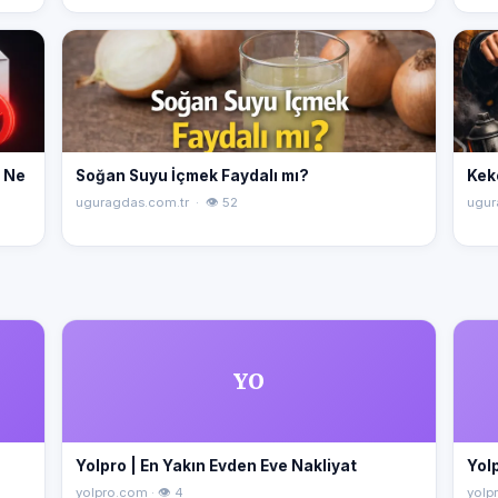
" Ne
Soğan Suyu İçmek Faydalı mı?
Kek
uguragdas.com.tr · 👁 52
ugur
YO
Yolpro | En Yakın Evden Eve Nakliyat
Yolp
yolpro.com · 👁 4
yolpr