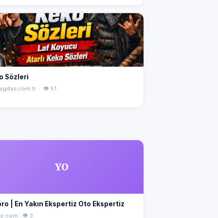
o Sözleri
agdas.com.tr · 👁 51
YO
ro | En Yakın Ekspertiz Oto Ekspertiz
o.com · 👁 3