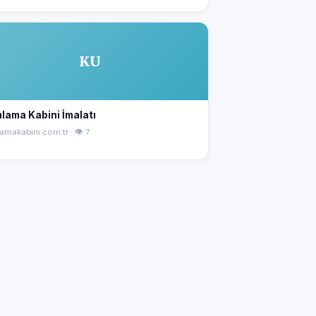
KU
lama Kabini İmalatı
amakabini.com.tr · 👁 7