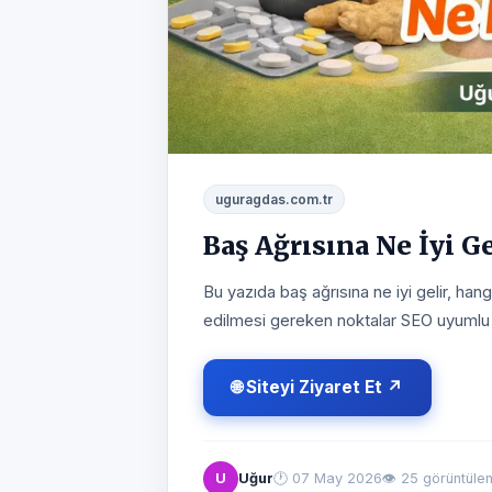
uguragdas.com.tr
Baş Ağrısına Ne İyi Ge
Bu yazıda baş ağrısına ne iyi gelir, hang
edilmesi gereken noktalar SEO uyumlu ş
🌐 Siteyi Ziyaret Et ↗
U
Uğur
🕐
07 May 2026
👁 25 görüntüle