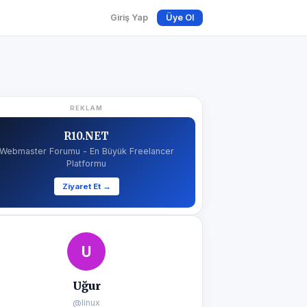
Giriş Yap
Üye Ol
REKLAM
R10.NET
Webmaster Forumu - En Büyük Freelancer
Platformu
Ziyaret Et →
U
Uğur
@linux