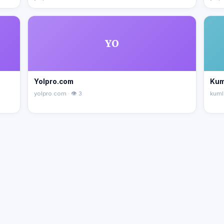
YO
Yolpro.com
Kum
yolpro.com · 👁 3
kuml