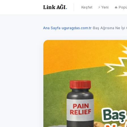
Link AĞI
.
Keşfet
⚡ Yeni
🔥 Popü
Ana Sayfa
›
uguragdas.com.tr
›
Baş Ağrısına Ne İyi 