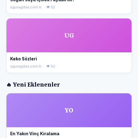
uguragdas.com.tr · 👁 52
UG
Keko Sözleri
uguragdas.com.tr · 👁 52
🔥 Yeni Eklenenler
YO
En Yakın Vinç Kiralama