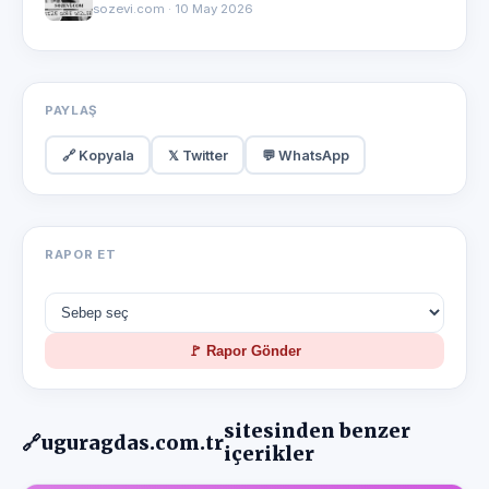
sozevi.com · 10 May 2026
PAYLAŞ
🔗 Kopyala
𝕏 Twitter
💬 WhatsApp
RAPOR ET
🚩 Rapor Gönder
sitesinden benzer
🔗
uguragdas.com.tr
içerikler