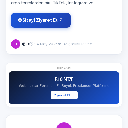
argo terimlerden biri. TikTok, Instagram ve
🌐 Siteyi Ziyaret Et ↗
U
Uğur
🕐
04 May 2026
👁 32 görüntülenme
REKLAM
R10.NET
Webmaster Forumu - En Büyük Freelancer Platformu
Ziyaret Et →