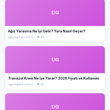
UG
Ağız Yarasına Ne İyi Gelir? Yara Nasıl Geçer?
uguragdas.com.tr · 👁 69
UG
Travazol Krem Ne İşe Yarar? 2026 Fiyatı ve Kullanımı
uguragdas.com.tr · 👁 66
UG