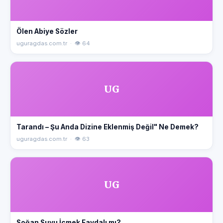
Ölen Abiye Sözler
uguragdas.com.tr · 👁 64
UG
Tarandı – Şu Anda Dizine Eklenmiş Değil" Ne Demek?
uguragdas.com.tr · 👁 63
UG
Soğan Suyu İçmek Faydalı mı?