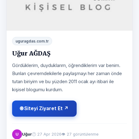
uguragdas.com.tr
Uğur AĞDAŞ
Gördüklerim, duyduklarım, öğrendiklerim var benim.
Bunları çevremdekilerle paylaşmayı her zaman önde
tutan biriyim ve bu yüzden 2011 ocak ayı itibari ile
kişisel blogumu kurdum.
🌐 Siteyi Ziyaret Et ↗
U
Uğur
🕐
27 Apr 2026
👁 27 görüntülenme