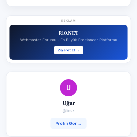
REKLAM
R10.NET
Webmaster Forumu - En Büyük Freelancer Platformu
Ziyaret Et →
U
Uğur
@linux
Profili Gör →