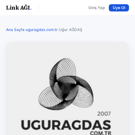
Link AĞI
.
Giriş Yap
Üye Ol
Ana Sayfa
›
uguragdas.com.tr
›
Uğur AĞDAŞ