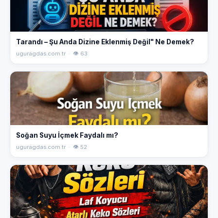
Tarandı – Şu Anda Dizine Eklenmiş Değil" Ne Demek?
uguragdas.com.tr · 👁 63
Soğan Suyu İçmek Faydalı mı?
uguragdas.com.tr · 👁 52