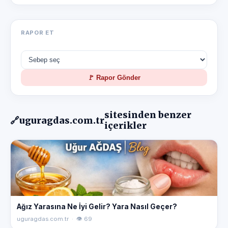
RAPOR ET
🚩 Rapor Gönder
sitesinden benzer
🔗
uguragdas.com.tr
içerikler
Ağız Yarasına Ne İyi Gelir? Yara Nasıl Geçer?
uguragdas.com.tr · 👁 69