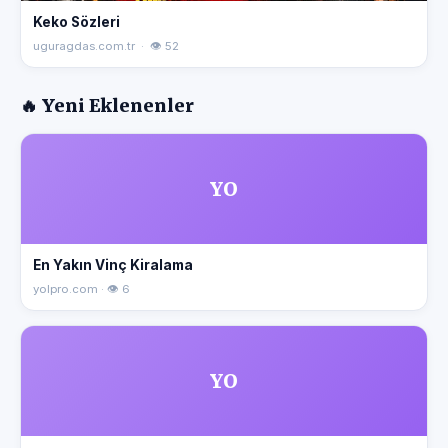
Keko Sözleri
uguragdas.com.tr · 👁 52
🔥 Yeni Eklenenler
YO
En Yakın Vinç Kiralama
yolpro.com · 👁 6
YO