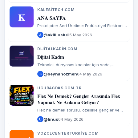
fazlasi. 21 ucretsiz egitici oyun.
KALESITECH.COM
K
ANA SAYFA
Prototipten Seri Üretime: Endüstriyel Elektronik
ve PCB Dizgi Hizmeti
@akilliuslu
05 May 2026
A
DIJITALKADIN.COM
D
Dijital Kadın
Teknoloji dünyasını kadınlar için sade,
eğlenceli ve anlaşılır anlatıyoruz.
@seyhanozmen
04 May 2026
S
UGURAGDAS.COM.TR
U
Flex Ne Demek? Gençler Arasında Flex
Yapmak Ne Anlama Geliyor?
Flex ne demek sorusu, özellikle gençler ve
sosyal medya kullanıcıları arasında son yıllarda
@linux
04 May 2026
U
patlama yapan argo terimlerden biri. TikTok,
Instagram ve
VOZOLCENTERTURKIYE.COM