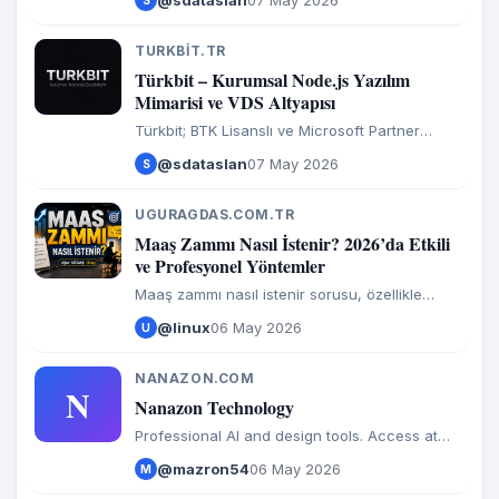
@sdataslan
07 May 2026
S
otomatize sunucu kiralama ve 100+ modüllü
yazılım mimarisi sunan bir platformdur.
TURKBIT.TR
T
Türkbit – Kurumsal Node.js Yazılım
Mimarisi ve VDS Altyapısı
Türkbit; BTK Lisanslı ve Microsoft Partner
onaylı, işletmeler için yüksek performanslı VDS,
@sdataslan
07 May 2026
S
otomatize sunucu kiralama ve 100+ modüllü
yazılım mimarisi sunan bir platformdur.
UGURAGDAS.COM.TR
U
Maaş Zammı Nasıl İstenir? 2026’da Etkili
ve Profesyonel Yöntemler
Maaş zammı nasıl istenir sorusu, özellikle
enflasyonun yüksek olduğu dönemlerde
@linux
06 May 2026
U
çalışanların en sık araştırdığı konulardan biri.
Doğru zamanda, doğru şekilde
NANAZON.COM
N
Nanazon Technology
Professional AI and design tools. Access at
affordable prices.
@mazron54
06 May 2026
M