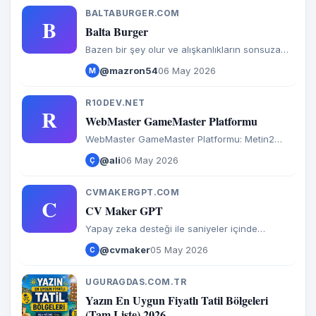
BALTABURGER.COM
B
Balta Burger
Bazen bir şey olur ve alışkanlıkların sonsuza
kadar değişir. Balta&#8217;yı dene. Orman
@mazron54
06 May 2026
M
lezzetleri ile tanış. Efsane ol. Tıka basa doy.
R10DEV.NET
R
WebMaster GameMaster Platformu
WebMaster GameMaster Platformu: Metin2
Server Files, Vsro Server Files, Knight Online
@ali
06 May 2026
Ç
Server Files, Minegraft, Fivem, PHP Scripti.
Guvenlik dogrulama devam ediyor.
CVMAKERGPT.COM
C
CV Maker GPT
Yapay zeka desteği ile saniyeler içinde
etkileyici ve profesyonel CV'ler oluşturun.
@cvmaker
05 May 2026
C
Executive şablonlar, AI fotoğraf düzenleme ve
ATS dostu tasarımlar.
UGURAGDAS.COM.TR
U
Yazın En Uygun Fiyatlı Tatil Bölgeleri
(Tam Liste) 2026