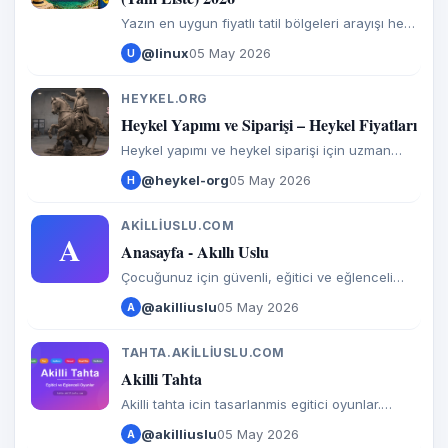
Yazın en uygun fiyatlı tatil bölgeleri arayışı her
yıl olduğu gibi 2026’da da milyonlarca kişinin
@linux
05 May 2026
U
en çok sorduğu sorulardan biri. Enflasyon,
döviz kuru ve
HEYKEL.ORG
H
Heykel Yapımı ve Siparişi – Heykel Fiyatları
Heykel yapımı ve heykel siparişi için uzman
sanatçımız ile kaliteli hizmet veriyoruz. Kişiye
@heykel-org
05 May 2026
H
özel ve uygun heykel fiyatları ile sanat eseri
satın alın.
AKILLIUSLU.COM
A
Anasayfa - Akıllı Uslu
Çocuğunuz için güvenli, eğitici ve eğlenceli
mobil uygulamalar. Akıllı Uslu ile öğrenme
@akilliuslu
05 May 2026
A
oyunla birleşir, çocuklar keyifle gelişir.
TAHTA.AKILLIUSLU.COM
T
Akilli Tahta
Akilli tahta icin tasarlanmis egitici oyunlar.
Matematik, sayilari ogrenme, fen bilimleri,
@akilliuslu
05 May 2026
A
Turkce, Ingilizce, zeka oyunlari ve daha