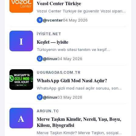
V
Vozol Center Türkiye
Vozol Center Türkiye ile güvenilir Vozol siparişi
verin! Orijinal Vozol Puff Elektronik Sigara
@vcenter
04 May 2026
V
modelleri aynı gün kargo ile güvenilir satış
noktasında.
IYISITE.NET
I
Keşfet — iyisite
Türkiyenin web sitesi tanıtım ve keşif
platformu. Forumlar, pazar yerleri, topluluklar
@linux
04 May 2026
U
ve niş siteleri keşfedin, kendi sitenizi ekleyin,
ücretsiz backlink alın.
UGURAGDAS.COM.TR
U
WhatsApp Gizli Mod Nasıl Açılır?
WhatsApp gizli mod nasıl açılır sorusu, son
yıllarda en çok aranan gizlilik konularından biri
@linux
03 May 2026
U
haline geldi. WhatsApp resmi olarak “Gizli
Mod” (Incognito Mode)
ARGUN.TC
A
Merve Taşkın Kimdir, Nereli, Yaşı, Boyu,
Kilosu, Biyografisi
Merve Taşkın Kimdir? Merve Taşkın, sosyal