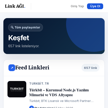
Link AĞI
.
Giriş Yap
Üye Ol
🔍 Tüm paylaşımlar
Keşfet
657 link listeleniyor.
Feed Linkleri
↗
657 link
TURKBIT.TR
T
Türkbit – Kurumsal Node.js Yazılım
Mimarisi ve VDS Altyapısı
Türkbit; BTK Lisanslı ve Microsoft Partner
onaylı, işletmeler için yüksek performanslı VDS,