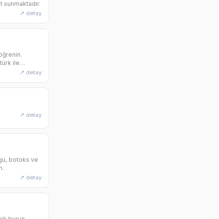
et sunmaktadır.
↗ detay
öğrenin.
ürk ile
↗ detay
↗ detay
lgu, botoks ve
n.
↗ detay
nik burun