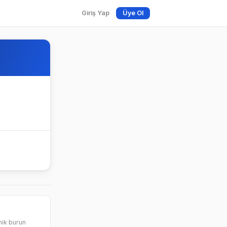
Giriş Yap
Üye Ol
nik burun