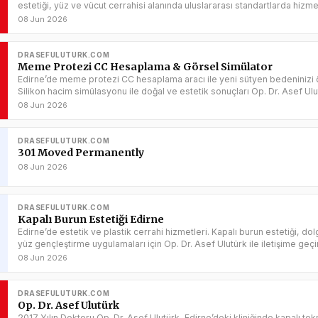
estetiği, yüz ve vücut cerrahisi alanında uluslararası standartlarda hizm
08 Jun 2026
DRASEFULUTURK.COM
Meme Protezi CC Hesaplama & Görsel Simülator
Edirne’de meme protezi CC hesaplama aracı ile yeni sütyen bedeninizi 
Silikon hacim simülasyonu ile doğal ve estetik sonuçları Op. Dr. Asef Ulut
keşfedin.
08 Jun 2026
DRASEFULUTURK.COM
301 Moved Permanently
08 Jun 2026
DRASEFULUTURK.COM
Kapalı Burun Estetiği Edirne
Edirne’de estetik ve plastik cerrahi hizmetleri. Kapalı burun estetiği, do
yüz gençleştirme uygulamaları için Op. Dr. Asef Ulutürk ile iletişime geçi
08 Jun 2026
DRASEFULUTURK.COM
Op. Dr. Asef Ulutürk
2017 Yılın Doktoru Op. Dr. Asef Ulutürk, Edirne’deki kliniğinde kapalı tek