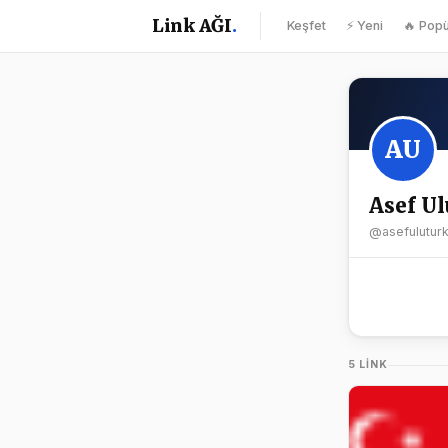
Link AĞI
.
Keşfet
⚡ Yeni
🔥 Popü
AU
Asef Ul
@asefulutur
5 LINK