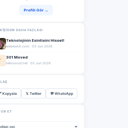
Profili Gör →
KIŞIDEN DAHA FAZLASI
Teknolojinin Esintisini Hisset!
webesinti.com · 03 Jun 2026
301 Moved
T
teknoroid.net · 03 Jun 2026
YLAŞ
 Kopyala
𝕏 Twitter
💬 WhatsApp
POR ET