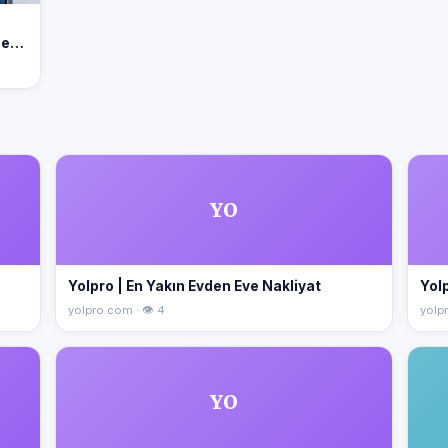
nemi
YO
Yolpro | En Yakın Evden Eve Nakliyat
Yolp
yolpro.com · 👁 4
yolpr
YO