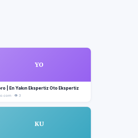
YO
ro | En Yakın Ekspertiz Oto Ekspertiz
o.com · 👁 3
KU