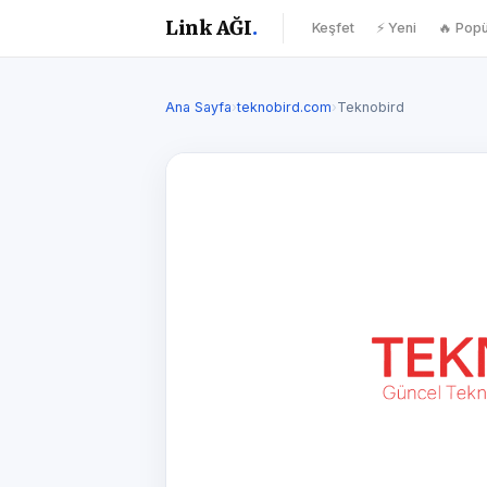
Link AĞI
.
Keşfet
⚡ Yeni
🔥 Popü
Ana Sayfa
›
teknobird.com
›
Teknobird