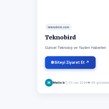
teknobird.com
Teknobird
Güncel Teknoloji ve Yazılım Haberleri
🌐 Siteyi Ziyaret Et ↗
M
Metin b
🕐
03 Jun 2026
👁 69 görüntü