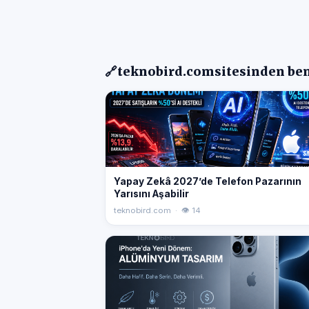
🔗
teknobird.com
sitesinden ben
Yapay Zekâ 2027’de Telefon Pazarının
Yarısını Aşabilir
teknobird.com · 👁 14