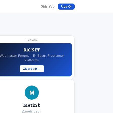
Giriş Yap
Üye Ol
REKLAM
R10.NET
Webmaster Forumu - En Büyük Freelancer
Platformu
Ziyaret Et →
M
Metin b
@metinbedir