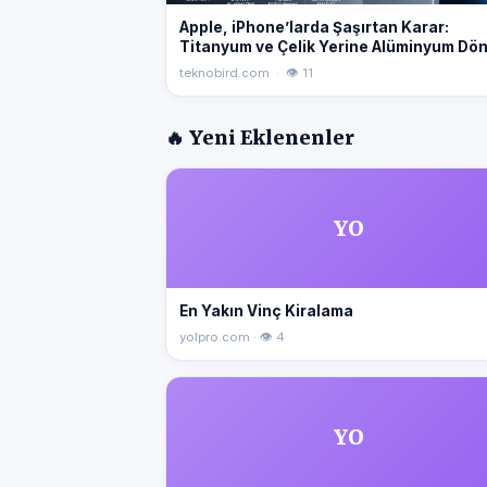
Apple, iPhone’larda Şaşırtan Karar:
Titanyum ve Çelik Yerine Alüminyum Dö
Başladı
teknobird.com · 👁 11
🔥 Yeni Eklenenler
YO
En Yakın Vinç Kiralama
yolpro.com · 👁 4
YO