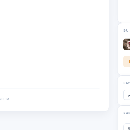
BU 
PA

lenme
RA