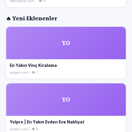
teknobird.com · 👁 11
🔥 Yeni Eklenenler
YO
En Yakın Vinç Kiralama
yolpro.com · 👁 7
YO
Yolpro | En Yakın Evden Eve Nakliyat
yolpro.com · 👁 6