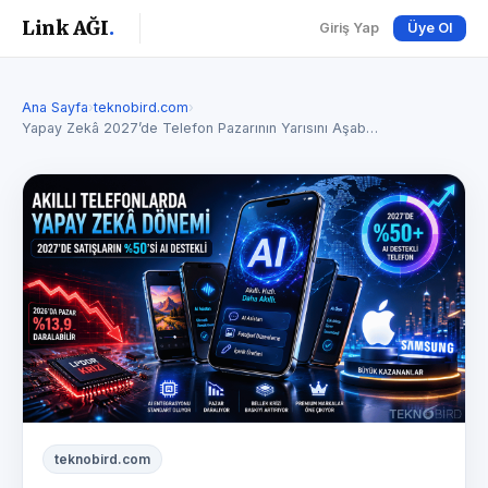
Link AĞI
.
Giriş Yap
Üye Ol
Ana Sayfa
›
teknobird.com
›
Yapay Zekâ 2027’de Telefon Pazarının Yarısını Aşab…
teknobird.com