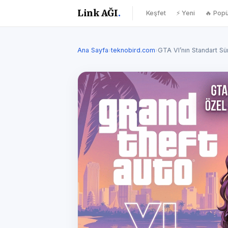
Link AĞI
.
Keşfet
⚡ Yeni
🔥 Popü
Ana Sayfa
›
teknobird.com
›
GTA VI’nın Standart S