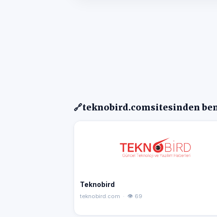
🔗
teknobird.com
sitesinden ben
Teknobird
teknobird.com · 👁 69