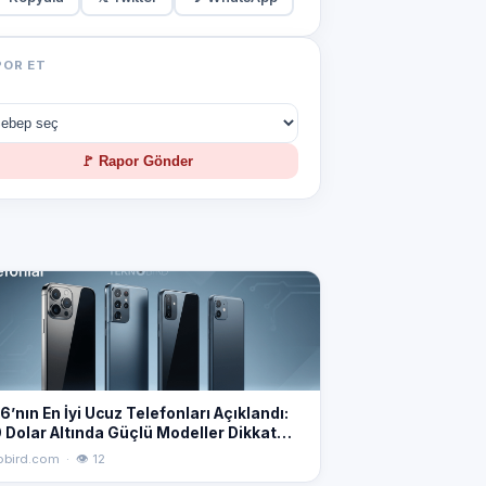
POR ET
🚩 Rapor Gönder
’nın En İyi Ucuz Telefonları Açıklandı:
 Dolar Altında Güçlü Modeller Dikkat
iyor
obird.com · 👁 12