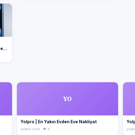
nemi
YO
Yolpro | En Yakın Evden Eve Nakliyat
Yolp
yolpro.com · 👁 4
yolpr