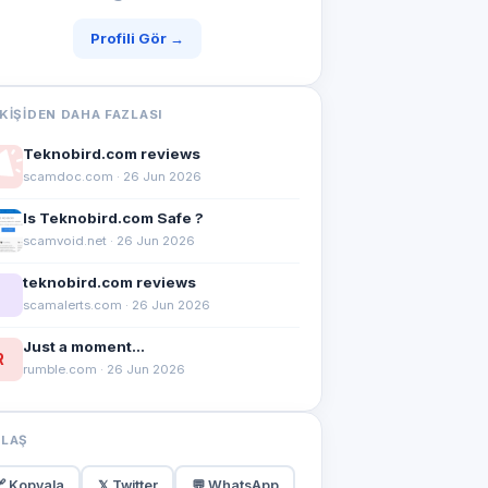
Profili Gör →
KIŞIDEN DAHA FAZLASI
Teknobird.com reviews
scamdoc.com · 26 Jun 2026
Is Teknobird.com Safe ?
scamvoid.net · 26 Jun 2026
teknobird.com reviews
scamalerts.com · 26 Jun 2026
Just a moment...
R
rumble.com · 26 Jun 2026
YLAŞ
 Kopyala
𝕏 Twitter
💬 WhatsApp