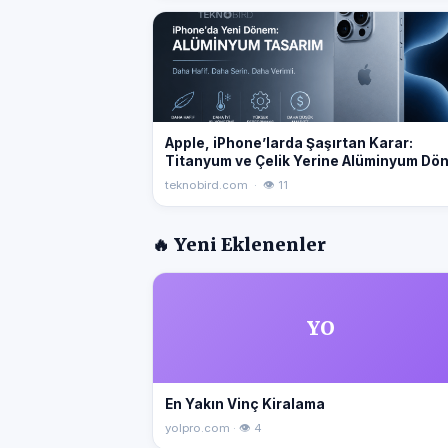
Apple, iPhone’larda Şaşırtan Karar:
Titanyum ve Çelik Yerine Alüminyum Dö
Başladı
teknobird.com · 👁 11
🔥 Yeni Eklenenler
YO
En Yakın Vinç Kiralama
yolpro.com · 👁 4