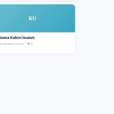
KU
lama Kabini İmalatı
amakabini.com.tr · 👁 6