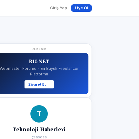
Giriş Yap
Üye Ol
REKLAM
R10.NET
Webmaster Forumu - En Büyük Freelancer
Platformu
Ziyaret Et →
T
Teknoloji Haberleri
@asdas