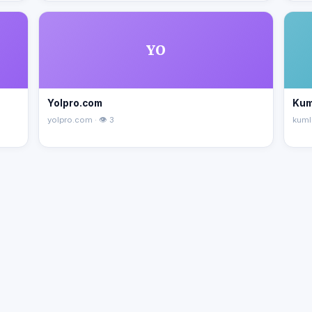
YO
Yolpro.com
Kum
yolpro.com · 👁 3
kuml