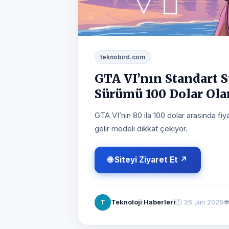
teknobird.com
GTA VI’nın Standart S
Sürümü 100 Dolar Ola
GTA VI’nın 80 ila 100 dolar arasında fiy
gelir modeli dikkat çekiyor.
🌐 Siteyi Ziyaret Et ↗
T
Teknoloji Haberleri
🕐
26 Jun 2026
