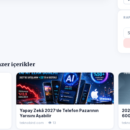
RA
zer içerikler
Yapay Zekâ 2027’de Telefon Pazarının
2026
Yarısını Aşabilir
600
Çek
teknobird.com · 👁 13
tekn