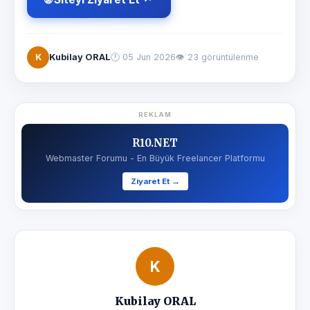
K
Kubilay ORAL
🕐
05 Jun 2026
👁 23 görüntülenme
REKLAM
R10.NET
Webmaster Forumu - En Büyük Freelancer Platformu
Ziyaret Et →
K
Kubilay ORAL