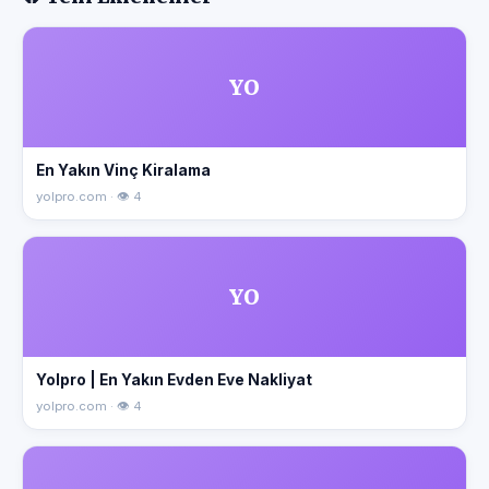
YO
En Yakın Vinç Kiralama
yolpro.com · 👁 4
YO
Yolpro | En Yakın Evden Eve Nakliyat
yolpro.com · 👁 4