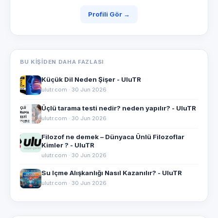
Profili Gör →
BU KIŞIDEN DAHA FAZLASI
Küçük Dil Neden Şişer - UluTR
ulutr.com · 30 Jun 2026
Üçlü tarama testi nedir? neden yapılır? - UluTR
ulutr.com · 30 Jun 2026
Filozof ne demek – Dünyaca Ünlü Filozoflar
Kimler ? - UluTR
ulutr.com · 30 Jun 2026
Su Içme Alışkanlığı Nasıl Kazanılır? - UluTR
ulutr.com · 30 Jun 2026