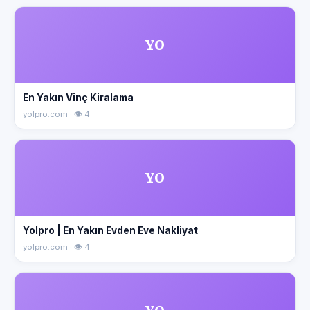
YO
En Yakın Vinç Kiralama
yolpro.com · 👁 4
YO
Yolpro | En Yakın Evden Eve Nakliyat
yolpro.com · 👁 4