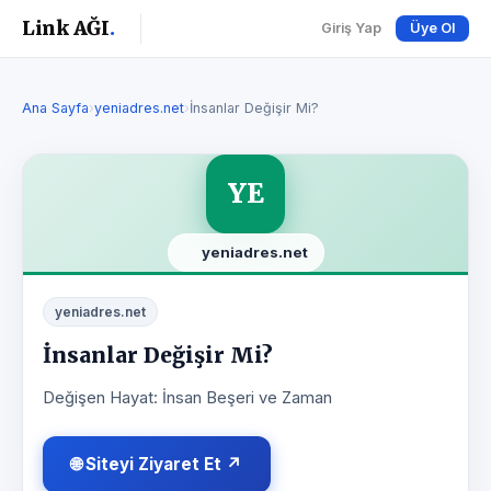
Link AĞI
.
Giriş Yap
Üye Ol
Ana Sayfa
›
yeniadres.net
›
İnsanlar Değişir Mi?
YE
yeniadres.net
yeniadres.net
İnsanlar Değişir Mi?
Değişen Hayat: İnsan Beşeri ve Zaman
🌐 Siteyi Ziyaret Et ↗