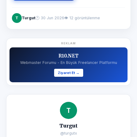
T
Turgut
🕐
30 Jun 2026
👁 12 görüntülenme
REKLAM
R10.NET
Webmaster Forumu - En Büyük Freelancer Platformu
Ziyaret Et →
T
Turgut
@turgutx