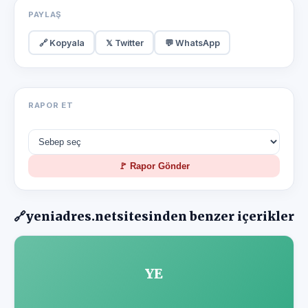
PAYLAŞ
🔗 Kopyala
𝕏 Twitter
💬 WhatsApp
RAPOR ET
🚩 Rapor Gönder
🔗
yeniadres.net
sitesinden benzer içerikler
YE