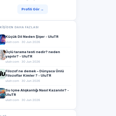
Profili Gör →
KIŞIDEN DAHA FAZLASI
Küçük Dil Neden Şişer - UluTR
ulutr.com · 30 Jun 2026
Üçlü tarama testi nedir? neden
yapılır? - UluTR
ulutr.com · 30 Jun 2026
Filozof ne demek – Dünyaca Ünlü
Filozoflar Kimler ? - UluTR
ulutr.com · 30 Jun 2026
Su Içme Alışkanlığı Nasıl Kazanılır? -
UluTR
ulutr.com · 30 Jun 2026