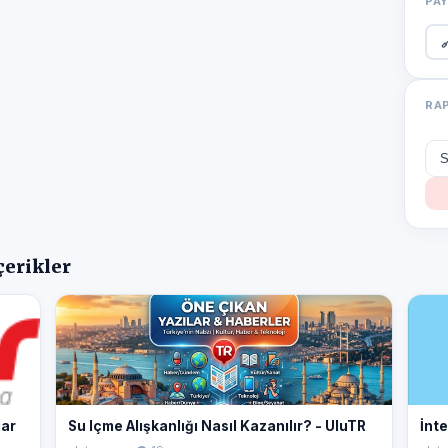
PA

RA
çerikler
lar
Su Içme Alışkanlığı Nasıl Kazanılır? - UluTR
İnte