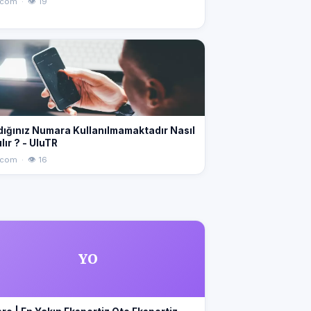
.com · 👁 19
dığınız Numara Kullanılmamaktadır Nasıl
lır ? - UluTR
.com · 👁 16
YO