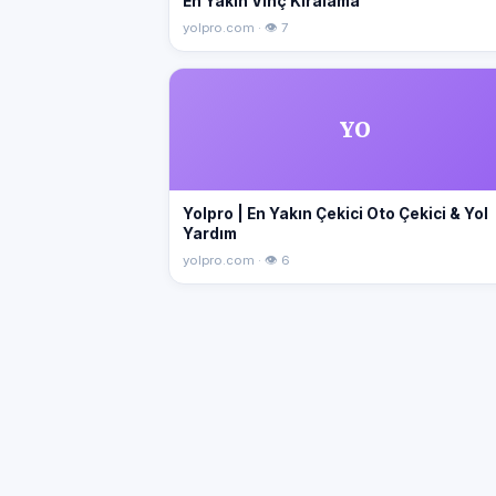
En Yakın Vinç Kiralama
yolpro.com · 👁 7
YO
Yolpro | En Yakın Çekici Oto Çekici & Yol
Yardım
yolpro.com · 👁 6