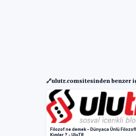
🔗
ulutr.com
sitesinden benzer i
Filozof ne demek – Dünyaca Ünlü Filozof
Kimler ? - UluTR