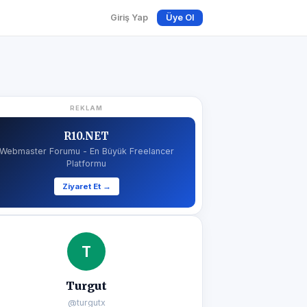
Giriş Yap
Üye Ol
REKLAM
R10.NET
Webmaster Forumu - En Büyük Freelancer
Platformu
Ziyaret Et →
T
Turgut
@turgutx