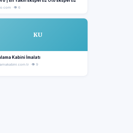
ro | En Yakın Ekspertiz Oto Ekspertiz
ro.com · 👁 6
KU
lama Kabini İmalatı
amakabini.com.tr · 👁 9