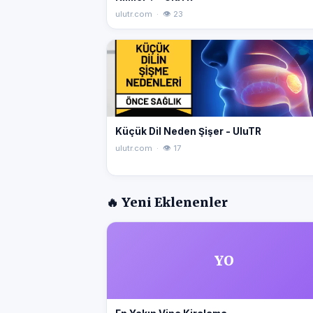
ulutr.com · 👁 23
Küçük Dil Neden Şişer - UluTR
ulutr.com · 👁 17
🔥 Yeni Eklenenler
YO