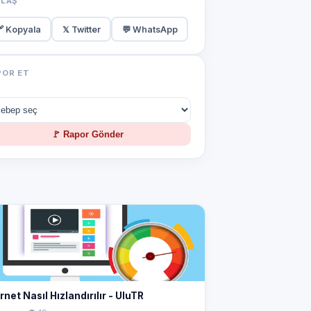
YLAŞ
 Kopyala
𝕏 Twitter
💬 WhatsApp
POR ET
🚩 Rapor Gönder
rnet Nasıl Hızlandırılır - UluTR