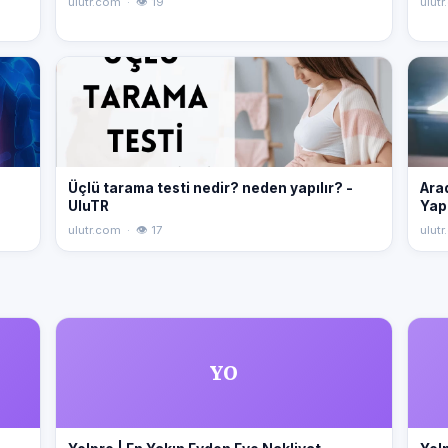
ulutr.com · 👁 19
ulutr
Üçlü tarama testi nedir? neden yapılır? -
Ara
UluTR
Yapı
ulutr.com · 👁 17
ulutr
YO