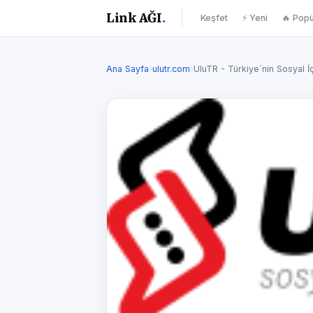
Link AĞI
.
Keşfet
⚡ Yeni
🔥 Popü
Ana Sayfa
›
ulutr.com
›
UluTR - Türkiye`nin Sosyal İç