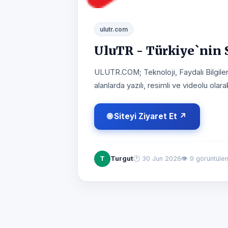
ulutr.com
UluTR - Türkiye`nin S
ULUTR.COM; Teknoloji, Faydalı Bilgiler, 
alanlarda yazılı, resimli ve videolu olarak
🌐 Siteyi Ziyaret Et ↗
T
Turgut
🕐
30 Jun 2026
👁 9 görüntül