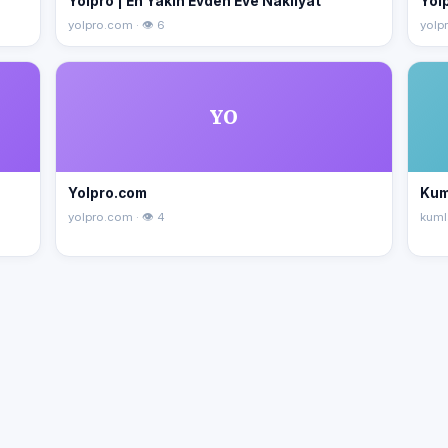
Yolpro | En Yakın Evden Eve Nakliyat
Yolp
yolpro.com · 👁 6
yolp
YO
Yolpro.com
Kum
yolpro.com · 👁 4
kuml