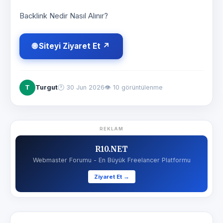
Backlink Nedir Nasıl Alınır?
🌐 Siteyi Ziyaret Et ↗
T
Turgut
🕐
30 Jun 2026
👁 10 görüntülenme
REKLAM
R10.NET
Webmaster Forumu - En Büyük Freelancer Platformu
Ziyaret Et →