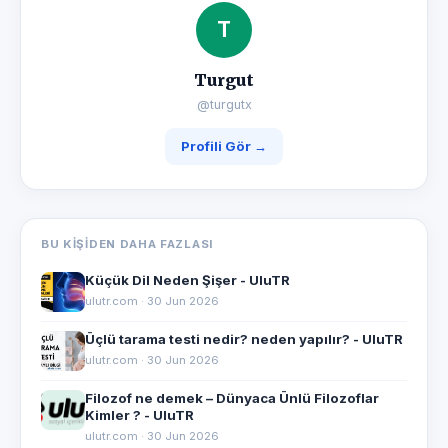
T
Turgut
@turgutx
Profili Gör →
BU KIŞIDEN DAHA FAZLASI
Küçük Dil Neden Şişer - UluTR
ulutr.com · 30 Jun 2026
Üçlü tarama testi nedir? neden yapılır? - UluTR
ulutr.com · 30 Jun 2026
Filozof ne demek – Dünyaca Ünlü Filozoflar
Kimler ? - UluTR
ulutr.com · 30 Jun 2026