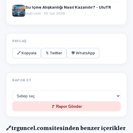
Su Içme Alışkanlığı Nasıl Kazanılır? - UluTR
ulutr.com · 30 Jun 2026
PAYLAŞ
🔗 Kopyala
𝕏 Twitter
💬 WhatsApp
RAPOR ET
🚩 Rapor Gönder
🔗
trguncel.com
sitesinden benzer içerikler