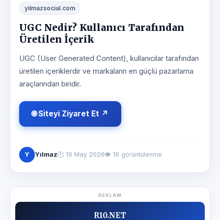
yilmazsocial.com
UGC Nedir? Kullanıcı Tarafından
Üretilen İçerik
UGC (User Generated Content), kullanıcılar tarafından
üretilen içeriklerdir ve markaların en güçlü pazarlama
araçlarından biridir.
🌐 Siteyi Ziyaret Et ↗
Y
Yılmaz
🕐
19 May 2026
👁 16 görüntülenme
REKLAM
R10.NET