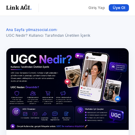
Link AĞI
.
Giriş Yap
Üye Ol
Ana Sayfa
›
yilmazsocial.com
›
UGC Nedir? Kullanıcı Tarafından Üretilen İçerik