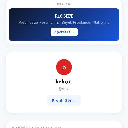
REKLAM
R10.NET
Webmaster Forumu - En Büyük Freelancer Platformu
Ziyaret Et →
b
bekçur
@onur
Profili Gör →