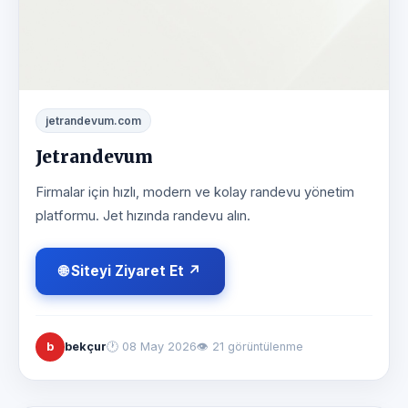
jetrandevum.com
Jetrandevum
Firmalar için hızlı, modern ve kolay randevu yönetim
platformu. Jet hızında randevu alın.
🌐 Siteyi Ziyaret Et ↗
b
bekçur
🕐
08 May 2026
👁 21 görüntülenme