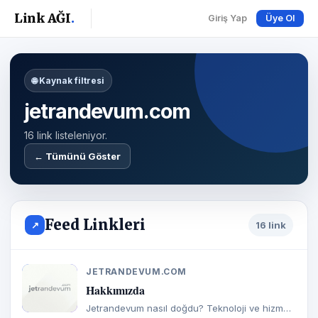
Link AĞI
.
Giriş Yap
Üye Ol
🌐 Kaynak filtresi
jetrandevum.com
16 link listeleniyor.
← Tümünü Göster
Feed Linkleri
↗
16 link
JETRANDEVUM.COM
J
Hakkımızda
Jetrandevum nasıl doğdu? Teknoloji ve hizmeti