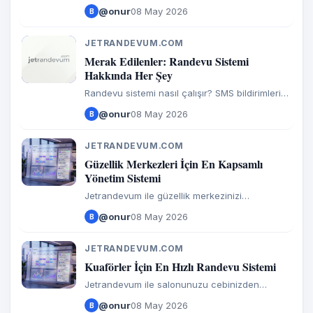
bir araya getirerek işletme sahiplerine nasıl
@onur
08 May 2026
B
değer katıyoruz? Ekibimiz, değerlerimiz ve
vizyonumuz hakkında bilgi edinin.
JETRANDEVUM.COM
J
Merak Edilenler: Randevu Sistemi
Hakkında Her Şey
Randevu sistemi nasıl çalışır? SMS bildirimleri
nasıl ayarlanır? Abonelik iptali nasıl yapılır?
@onur
08 May 2026
B
Aklınıza takılan tüm teknik ve genel soruların
cevaplarını inceleyin.
JETRANDEVUM.COM
J
Güzellik Merkezleri İçin En Kapsamlı
Yönetim Sistemi
Jetrandevum ile güzellik merkezinizi
profesyonelce yönetin.
@onur
08 May 2026
B
JETRANDEVUM.COM
J
Kuaförler İçin En Hızlı Randevu Sistemi
Jetrandevum ile salonunuzu cebinizden
yönetin.
@onur
08 May 2026
B