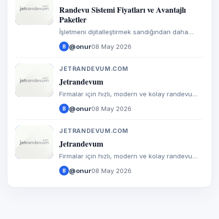
J
Randevu Sistemi Fiyatları ve Avantajlı
Paketler
İşletmeni dijitalleştirmek sandığından daha
ekonomik. Jetrandevum'un zengin özelliklere
@onur
08 May 2026
B
sahip paketlerini keşfedin, yıllık ödemelerde
özel indirimlerden yararlanın.
JETRANDEVUM.COM
J
Jetrandevum
Firmalar için hızlı, modern ve kolay randevu
yönetim platformu. Jet hızında randevu alın.
@onur
08 May 2026
B
JETRANDEVUM.COM
J
Jetrandevum
Firmalar için hızlı, modern ve kolay randevu
yönetim platformu. Jet hızında randevu alın.
@onur
08 May 2026
B