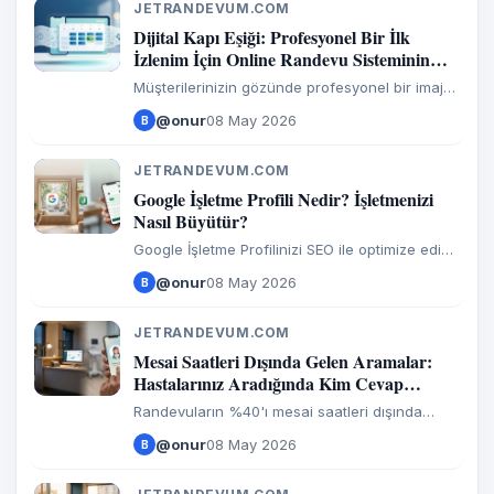
okuyun.
JETRANDEVUM.COM
J
Dijital Kapı Eşiği: Profesyonel Bir İlk
İzlenim İçin Online Randevu Sisteminin
Önemi
Müşterilerinizin gözünde profesyonel bir imaj
çizmek için online randevu sistemleri neden
@onur
08 May 2026
B
şart? 2026 hizmet trendleri, kullanıcı psikolojisi
ve bilimsel verilerle kapsamlı analiz.
JETRANDEVUM.COM
J
Google İşletme Profili Nedir? İşletmenizi
Nasıl Büyütür?
Google İşletme Profilinizi SEO ile optimize edin,
yorumlarınızı otomatikleştirin ve "Randevu Al"
@onur
08 May 2026
B
butonuyla potansiyel müşterilerinizi anında
sadık müşterilere dönüştürün.
JETRANDEVUM.COM
J
Mesai Saatleri Dışında Gelen Aramalar:
Hastalarınız Aradığında Kim Cevap
Veriyor?
Randevuların %40'ı mesai saatleri dışında
alınıyor. Jetrandevum ile telefon trafiğinizi ve
@onur
08 May 2026
B
online randevularınızı tek panelden yönetin,
hiçbir hastayı yanıtsız bırakmayın.