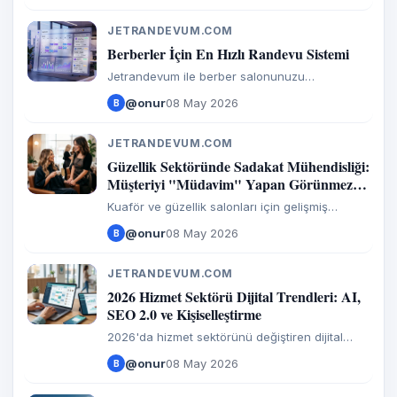
JETRANDEVUM.COM
J
Berberler İçin En Hızlı Randevu Sistemi
Jetrandevum ile berber salonunuzu
profesyonelce yönetin.
@onur
08 May 2026
B
JETRANDEVUM.COM
J
Güzellik Sektöründe Sadakat Mühendisliği:
Müşteriyi "Müdavim" Yapan Görünmez
Bağlar
Kuaför ve güzellik salonları için gelişmiş
müşteri sadakati stratejileri. Nöropazarlama,
@onur
08 May 2026
B
Zeigarnik etkisi ve Paretto ilkesi ile
salonunuzun kârlılığını %95'e kadar artırın.
Sektörel verilerle profesyonel işletme rehberi.
JETRANDEVUM.COM
J
2026 Hizmet Sektörü Dijital Trendleri: AI,
SEO 2.0 ve Kişiselleştirme
2026'da hizmet sektörünü değiştiren dijital
trendleri keşfedin! Yapay zeka ajanlarından
@onur
08 May 2026
B
hiper-kişiselleştirmeye, güncel istatistikler ve
bilimsel verilerle dolu kapsamlı rehberimizi