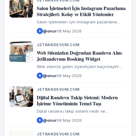
JETRANDEVUM.COM
J
Salon İşletmeleri İçin Instagram Pazarlama
Stratejileri: Kolay ve Etkili Yöntemler
Salon işletmeleri için Instagram pazarlama
stratejileri ile randevularınızı artırın. Profil
@onur
08 May 2026
B
optimizasyonu, içerik fikirleri ve JetRandevum
entegrasyonu hakkında pratik ipuçları bu
rehberde.
JETRANDEVUM.COM
J
Web Sitenizden Doğrudan Randevu Alın:
JetRandevum Booking Widget
Web sitenize gelen ziyaretçileri kaçırmayın!
JetRandevum’un özelleştirilebilir randevu
@onur
08 May 2026
B
paneli sayesinde tüm hizmetlerinizi web siteniz
üzerinden doğrudan randevuya açın.
JETRANDEVUM.COM
J
Dijital Randevu Takip Sistemi: Modern
İşletme Yönetiminin Temel Taşı
Dijital randevu takip sistemi nedir ve
işletmenize ne kazandırır? Teknik işleyiş,
@onur
08 May 2026
B
sektörel örnekler ve verimlilik artırma
yöntemlerini uzman rehberimizde keşfedin.
JETRANDEVUM.COM