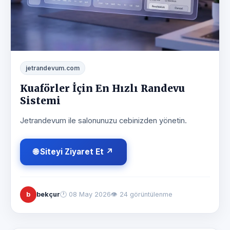
jetrandevum.com
Kuaförler İçin En Hızlı Randevu
Sistemi
Jetrandevum ile salonunuzu cebinizden yönetin.
🌐 Siteyi Ziyaret Et ↗
b
bekçur
🕐
08 May 2026
👁 24 görüntülenme