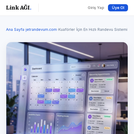
Link AĞI
.
Giriş Yap
Üye Ol
Ana Sayfa
›
jetrandevum.com
›
Kuaförler İçin En Hızlı Randevu Sistemi