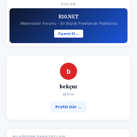
REKLAM
R10.NET
Webmaster Forumu - En Büyük Freelancer Platformu
Ziyaret Et →
b
bekçur
@onur
Profili Gör →
BU KIŞIDEN DAHA FAZLASI