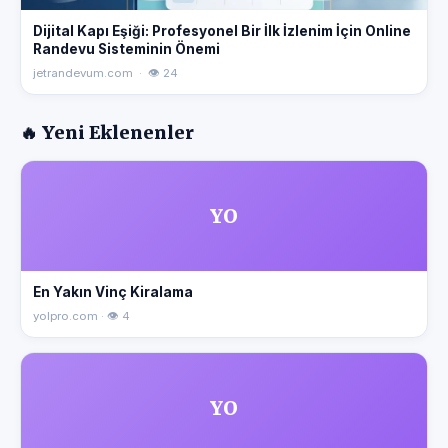
Dijital Kapı Eşiği: Profesyonel Bir İlk İzlenim İçin Online
Randevu Sisteminin Önemi
jetrandevum.com · 👁 24
🔥 Yeni Eklenenler
YO
En Yakın Vinç Kiralama
yolpro.com · 👁 4
YO