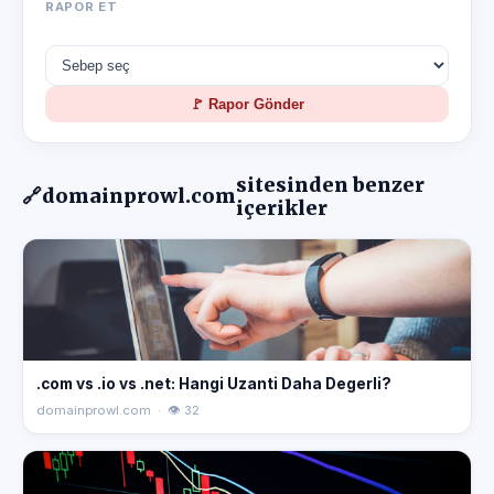
RAPOR ET
🚩 Rapor Gönder
sitesinden benzer
🔗
domainprowl.com
içerikler
.com vs .io vs .net: Hangi Uzanti Daha Degerli?
domainprowl.com · 👁 32