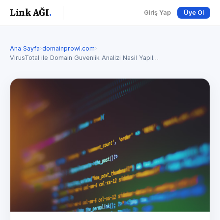
Link AĞI
.
Giriş Yap
Üye Ol
Ana Sayfa
›
domainprowl.com
›
VirusTotal ile Domain Guvenlik Analizi Nasil Yapil…