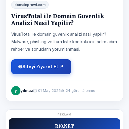
domainprowl.com
VirusTotal ile Domain Guvenlik
Analizi Nasil Yapilir?
VirusTotal ile domain guvenlik analizi nasil yapilir?
Malware, phishing ve kara liste kontrolu icin adim adim
rehber ve sonuclarin yorumlanmasi.
🌐 Siteyi Ziyaret Et ↗
y
yılmaz
🕐
01 May 2026
👁 24 görüntülenme
REKLAM
R10.NET