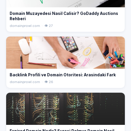
Domain Muzayedesi Nasil Calisir? GoDaddy Auctions
Rehberi
domainprowl.com · 👁 27
Backlink Profili ve Domain Otoritesi: Arasindaki Fark
domainprowl.com · 👁 26
Expired Domain Nedir? Suresi Dolmus Domain Nasil