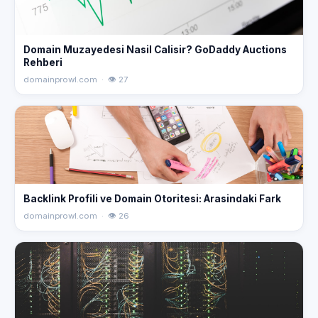
Domain Muzayedesi Nasil Calisir? GoDaddy Auctions
Rehberi
domainprowl.com · 👁 27
Backlink Profili ve Domain Otoritesi: Arasindaki Fark
domainprowl.com · 👁 26