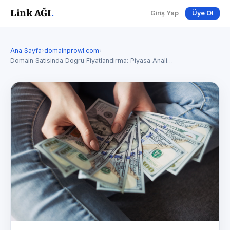
Link AĞI
.
Giriş Yap
Üye Ol
Ana Sayfa
›
domainprowl.com
›
Domain Satisinda Dogru Fiyatlandirma: Piyasa Anali…