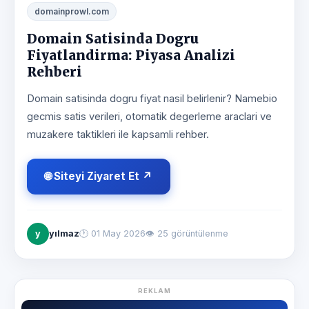
domainprowl.com
Domain Satisinda Dogru
Fiyatlandirma: Piyasa Analizi
Rehberi
Domain satisinda dogru fiyat nasil belirlenir? Namebio
gecmis satis verileri, otomatik degerleme araclari ve
muzakere taktikleri ile kapsamli rehber.
🌐 Siteyi Ziyaret Et ↗
y
yılmaz
🕐
01 May 2026
👁 25 görüntülenme
REKLAM