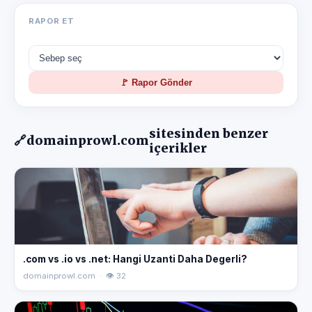
RAPOR ET
🚩 Rapor Gönder
sitesinden benzer
🔗
domainprowl.com
içerikler
.com vs .io vs .net: Hangi Uzanti Daha Degerli?
domainprowl.com · 👁 32