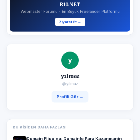
R10.NET
Webmaster Forumu - En Büyük Freelancer Platformu
Ziyaret Et →
y
yılmaz
@yilmaz
Profili Gör →
BU KIŞIDEN DAHA FAZLASI
Domain Flipping: Domainle Para Kazanmanin