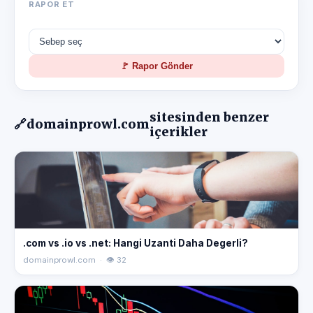
RAPOR ET
🚩 Rapor Gönder
sitesinden benzer
🔗
domainprowl.com
içerikler
.com vs .io vs .net: Hangi Uzanti Daha Degerli?
domainprowl.com · 👁 32