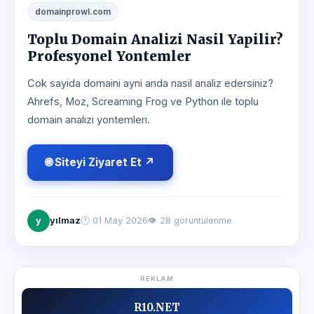
domainprowl.com
Toplu Domain Analizi Nasil Yapilir?
Profesyonel Yontemler
Cok sayida domaini ayni anda nasil analiz edersiniz?
Ahrefs, Moz, Screaming Frog ve Python ile toplu
domain analizi yontemleri.
🌐 Siteyi Ziyaret Et ↗
y
yılmaz
🕐
01 May 2026
👁 28 görüntülenme
REKLAM
R10.NET