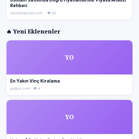
Rehberi
domainprowl.com · 👁 25
🔥 Yeni Eklenenler
YO
En Yakın Vinç Kiralama
yolpro.com · 👁 4
YO