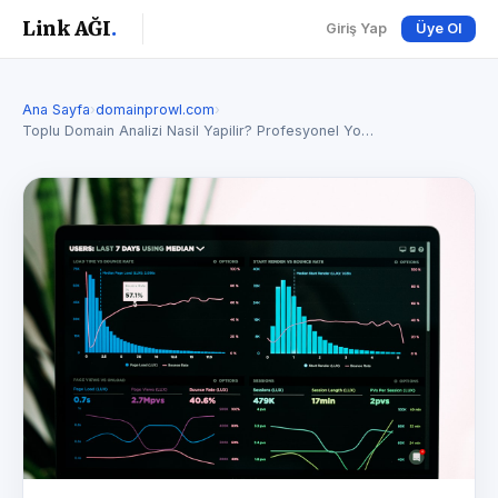
Link AĞI
.
Giriş Yap
Üye Ol
Ana Sayfa
›
domainprowl.com
›
Toplu Domain Analizi Nasil Yapilir? Profesyonel Yo…