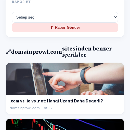
RAPOR ET
🚩 Rapor Gönder
sitesinden benzer
🔗
domainprowl.com
içerikler
.com vs .io vs .net: Hangi Uzanti Daha Degerli?
domainprowl.com · 👁 32