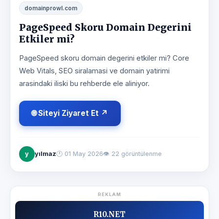
domainprowl.com
PageSpeed Skoru Domain Degerini
Etkiler mi?
PageSpeed skoru domain degerini etkiler mi? Core
Web Vitals, SEO siralamasi ve domain yatirimi
arasindaki iliski bu rehberde ele aliniyor.
🌐 Siteyi Ziyaret Et ↗
y
yılmaz
🕐
01 May 2026
👁 22 görüntülenme
REKLAM
R10.NET