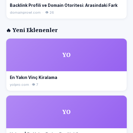
Backlink Profili ve Domain Otoritesi: Arasindaki Fark
domainprowl.com · 👁 26
🔥 Yeni Eklenenler
YO
En Yakın Vinç Kiralama
yolpro.com · 👁 7
YO