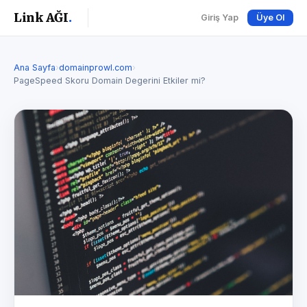
Link AĞI
.
Giriş Yap
Üye Ol
Ana Sayfa
›
domainprowl.com
›
PageSpeed Skoru Domain Degerini Etkiler mi?