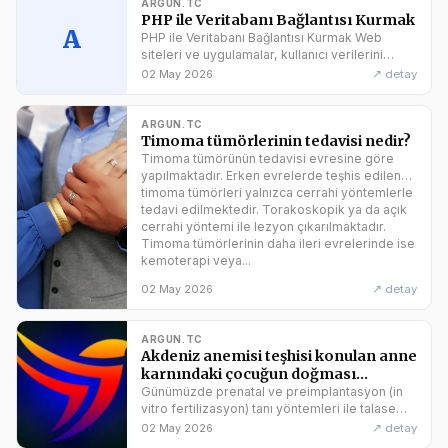
ARGUN.TC
PHP ile Veritabanı Bağlantısı Kurmak
A
PHP ile Veritabanı Bağlantısı Kurmak Web
siteleri ve uygulamalar, kullanıcı verilerini
saklamak, yönetmek ve işlem yapmak için
↗ detay
02 May 2026
veritabanlarına ihtiyaç duyar. PHP,
veritabanları ile etkileşim kurmak için güçlü ve
esnek araçlar sunar. Bu yazıda, PHP ile
ARGUN.TC
veritabanı bağlantısının ne olduğunu, neden...
Timoma tümörlerinin tedavisi nedir?
Timoma tümörünün tedavisi evresine göre
yapılmaktadır. Erken evrelerde teşhis edilen
timoma tümörleri yalnızca cerrahi yöntemlerle
tedavi edilmektedir. Torakoskopik ya da açık
cerrahi yöntemi ile lezyon çıkarılmaktadır.
Timoma tümörlerinin daha ileri evrelerinde ise
kemoterapi veya...
↗ detay
02 May 2026
ARGUN.TC
Akdeniz anemisi teşhisi konulan anne
karnındaki çocuğun doğması
engellenebilir mi?
Günümüzde prenatal ve preimplantasyon (in
vitro fertilizasyon) tanı yöntemleri ile talasemik
hasta çocuğun doğması önlenebilir.
↗ detay
02 May 2026