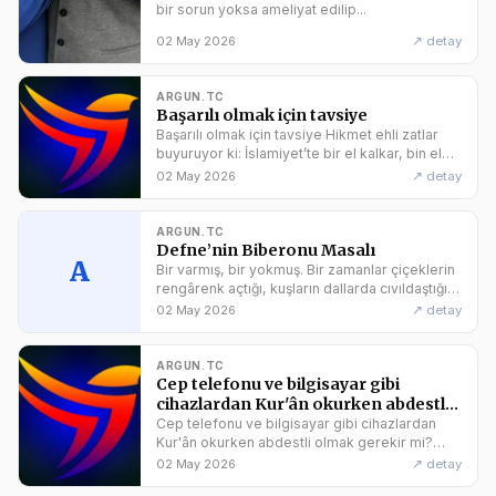
bir sorun yoksa ameliyat edilip...
↗ detay
02 May 2026
ARGUN.TC
Başarılı olmak için tavsiye
Başarılı olmak için tavsiye Hikmet ehli zatlar
buyuruyor ki: İslamiyet’te bir el kalkar, bin el
oturur, iki el yoktur. Yani bir kişi son kararı
↗ detay
02 May 2026
verir, diğerleri ona peki der. İki kişi âmirlik
yapmaya kalkarsa o şirket, o cemiyet biter.
Başarı ancak, bir cemiyette herkesin âmire
ARGUN.TC
itaat etmesiyle...
Defne’nin Biberonu Masalı
A
Bir varmış, bir yokmuş. Bir zamanlar çiçeklerin
rengârenk açtığı, kuşların dallarda cıvıldaştığı
güzel bir köyde, Defne adında küçük bir kız
↗ detay
02 May 2026
çocuğu yaşarmış. Defne’nin en çok sevdiği
şey, sabahları uyanınca annesinin getirdiği ılık
sütü, pembe çiçekli biberonuyla içmekmiş. Bu
ARGUN.TC
biberonun adı...
Cep telefonu ve bilgisayar gibi
cihazlardan Kur'ân okurken abdestli
olmak gerekir mi?
Cep telefonu ve bilgisayar gibi cihazlardan
Kur'ân okurken abdestli olmak gerekir mi?
Bilgisayar, tablet ve cep telefonu gibi
↗ detay
02 May 2026
elektronik cihazlarda yer alan Kur’ân metinleri