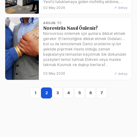
Yeol'ü tutuklamaya giden müfettiş ekibine,
konutu koruyan güvenlik güçleri izin vermiyor.
↗ detay
02 May 2026
Tutuklama ekibi henüz içeri giremedi.
Görevden azledilen devlet başkanına destek
veren grup da sloganlar atarak tutuklama
ARGUN.TC
Norovirüs Nasıl Önlenir?
kararını protesto ediyor. Güney Kore'de...
Norovirüsü önlemek için şunlara dikkat etmek
gerekir: El temizliğine dikkat etmek Gıdaları
bol su ile temizlemek Deniz ürünlerini iyi bir
şekilde pişirmek Hasta olduğu zaman
başkalarıyla temastan kaçınmak Sık dokunulan
yüzeyleri temiz tutmak Eldiven veya maske
takmak Kusmuk ve dışkıyı bertaraf...
↗ detay
02 May 2026
1
2
3
4
5
6
7