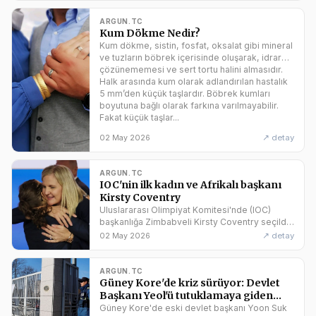
ARGUN.TC
Kum Dökme Nedir?
Kum dökme, sistin, fosfat, oksalat gibi mineral
ve tuzların böbrek içerisinde oluşarak, idrarda
çözünememesi ve sert tortu halini almasıdır.
Halk arasında kum olarak adlandırılan hastalık
5 mm’den küçük taşlardır. Böbrek kumları
boyutuna bağlı olarak farkına varılmayabilir.
Fakat küçük taşlar...
↗ detay
02 May 2026
ARGUN.TC
IOC'nin ilk kadın ve Afrikalı başkanı
Kirsty Coventry
Uluslararası Olimpiyat Komitesi'nde (IOC)
başkanlığa Zimbabveli Kirsty Coventry seçildi.
Kirsty Coventry, Uluslararası Olimpiyat
↗ detay
02 May 2026
Komitesi'nin ilk kadın ve Afrikalı başkanı oldu.
Komiteden yapılan açıklamaya göre,
Yunanistan'da düzenlenen 144. IOC
ARGUN.TC
toplantısında 7 adayın yarıştığı başkanlık...
Güney Kore'de kriz sürüyor: Devlet
Başkanı Yeol'ü tutuklamaya giden
ekibe müdahele
Güney Kore'de eski devlet başkanı Yoon Suk