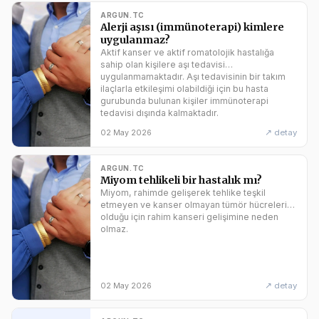
ve kayıtları, bizatihi Mushaf hükmünde değildir.
Bu nedenle içinde Kur’ân yüklü olan bu tür
ARGUN.TC
cihazlara abdestsiz olarak...
Alerji aşısı (immünoterapi) kimlere
uygulanmaz?
Aktif kanser ve aktif romatolojik hastalığa
sahip olan kişilere aşı tedavisi
uygulanmamaktadır. Aşı tedavisinin bir takım
ilaçlarla etkileşimi olabildiği için bu hasta
gurubunda bulunan kişiler immünoterapi
tedavisi dışında kalmaktadır.
↗ detay
02 May 2026
ARGUN.TC
Miyom tehlikeli bir hastalık mı?
Miyom, rahimde gelişerek tehlike teşkil
etmeyen ve kanser olmayan tümör hücreleri
olduğu için rahim kanseri gelişimine neden
olmaz.
↗ detay
02 May 2026