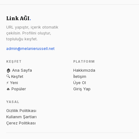
Link AĞI
.
URL yapıştır, içerik otomatik
çekilsin. Profilini oluştur,
topluluğu keşfet.
admin@melanierussell.net
KEŞFET
PLATFORM
🏠 Ana Sayfa
Hakkımızda
🔍 Keşfet
İletişim
⚡ Yeni
Üye Ol
🔥 Popüler
Giriş Yap
YASAL
Gizlilik Politikası
Kullanım Şartları
Çerez Politikası