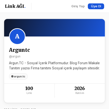
Link AĞI
.
Giriş Yap
Üye Ol
A
Arguntc
@argun
Argun.TC - Sosyal İçerik Platformudur. Blog Forum Makale
Tanıtım yazısı Firma tanıtımı Sosyal içerik paylaşım sitesidir.
🌐 argun.tc
100
2026
Link
Katılım