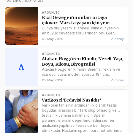
100 LINK • SAYFA 2/7
ARGUN.TC
Kızıl Gezegen'in sırları ortaya
çıkıyor: Mars'ta yaşam için yeni
hedef!
Dünya dışı yaşam izi arayışı, bilim dünyasının
en büyük cevapsız sorularından biri. Eğer
Dünya dışında yaşam varsa, nerede? Dünya'ya
↗ detay
02 May 2026
benzerliği ve metan gazına sahip olması
nedeniyle Mars, bu konuda yaşam izine
rastlanabilecek en güçlü aday. Yıllardır devam
ARGUN.TC
eden çalışmalar sonucunda...
Atakan Hoşgören Kimdir, Nereli, Yaşı,
Boyu, Kilosu, Biyografisi
A
Atakan Hoşgören Kimdir? Sinema, reklam ve
dizi oyuncusu, model, sporcu. 184 cm
boyunda ve 79 kilo. 5 Ağustos 1999 tarihinde
↗ detay
02 May 2026
İstanbul’da doğdu. 4 Kardeşin en küçüğüdür.
Kolej eğitiminden sonra Doğuş Üniversitesi
İngilizce İşletme Bölümü mezunudur. Çeşitli
ARGUN.TC
oyuncu koçlarıyla çalışarak tecrübe...
Varikosel Tedavisi Nasıldır?
Varikosel tanısının ardından ilk olarak testis
boyutları arasında bir fark olup olmadığı ve
testisin kıvamına bakılmalıdır. Sperm
parametrelerinin değerlendirildiği semen
analizinin yapılması tedavide belirleyici
olmaktadır. Hastanın sperm parametrelerinde