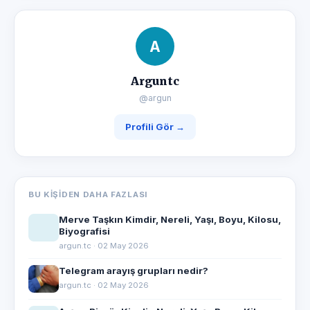
A
Arguntc
@argun
Profili Gör →
BU KIŞIDEN DAHA FAZLASI
Merve Taşkın Kimdir, Nereli, Yaşı, Boyu, Kilosu,
Biyografisi
argun.tc · 02 May 2026
Telegram arayış grupları nedir?
argun.tc · 02 May 2026