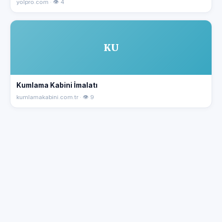
yolpro.com · 👁 4
KU
Kumlama Kabini İmalatı
kumlamakabini.com.tr · 👁 9