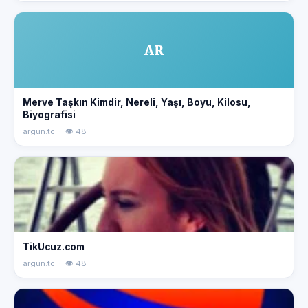
AR
Merve Taşkın Kimdir, Nereli, Yaşı, Boyu, Kilosu,
Biyografisi
argun.tc · 👁 48
TikUcuz.com
argun.tc · 👁 48