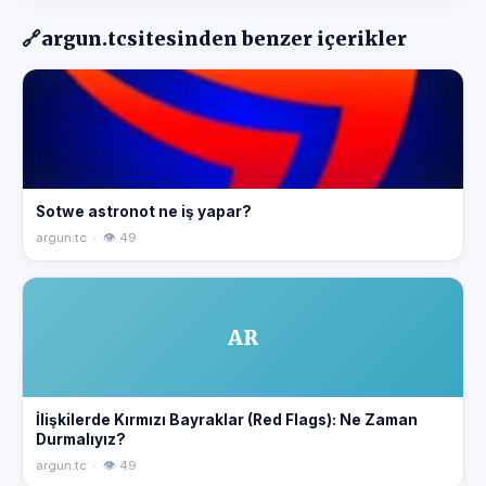
🔗
argun.tc
sitesinden benzer içerikler
Sotwe astronot ne iş yapar?
argun.tc · 👁 49
AR
İlişkilerde Kırmızı Bayraklar (Red Flags): Ne Zaman
Durmalıyız?
argun.tc · 👁 49