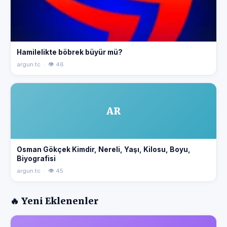
Hamilelikte böbrek büyür mü?
argun.tc · 👁 46
AR
Osman Gökçek Kimdir, Nereli, Yaşı, Kilosu, Boyu,
Biyografisi
argun.tc · 👁 45
🔥 Yeni Eklenenler