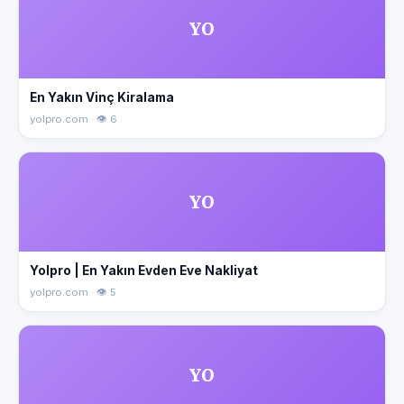
YO
En Yakın Vinç Kiralama
yolpro.com · 👁 6
YO
Yolpro | En Yakın Evden Eve Nakliyat
yolpro.com · 👁 5
YO