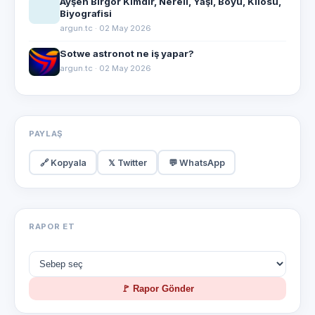
Ayşen Birgör Kimdir, Nereli, Yaşı, Boyu, Kilosu,
Biyografisi
argun.tc · 02 May 2026
Sotwe astronot ne iş yapar?
argun.tc · 02 May 2026
PAYLAŞ
🔗 Kopyala
𝕏 Twitter
💬 WhatsApp
RAPOR ET
🚩 Rapor Gönder