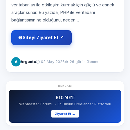
veritabanları ile etkileşim kurmak için güçlü ve esnek
araçlar sunar. Bu yazıda, PHP ile veritabanı
bağlantısının ne olduğunu, neden...
🌐 Siteyi Ziyaret Et ↗
A
Arguntc
🕐
02 May 2026
👁 26 görüntülenme
REKLAM
R10.NET
Webmaster Forumu - En Büyük Freelancer Platformu
Ziyaret Et →