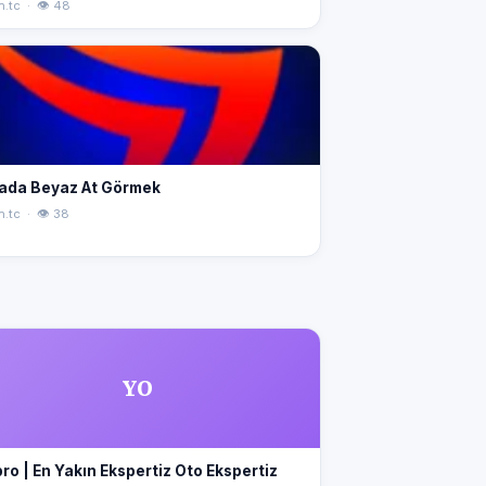
n.tc · 👁 48
ada Beyaz At Görmek
n.tc · 👁 38
YO
ro | En Yakın Ekspertiz Oto Ekspertiz