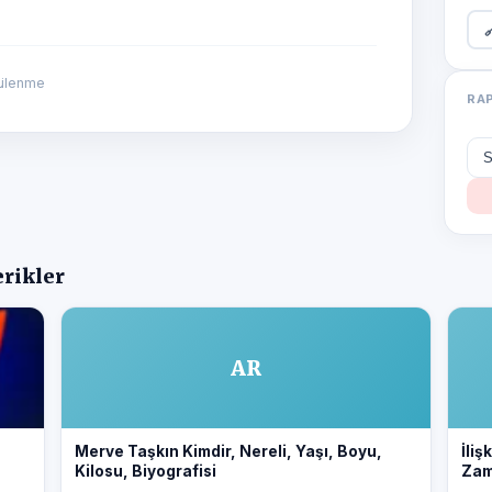

tülenme
RA
erikler
AR
Merve Taşkın Kimdir, Nereli, Yaşı, Boyu,
İliş
Kilosu, Biyografisi
Zam