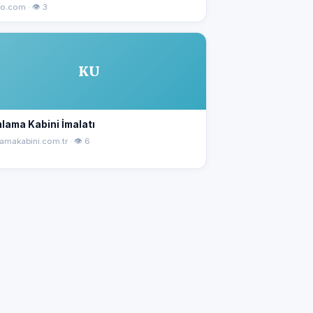
o.com · 👁 3
KU
lama Kabini İmalatı
amakabini.com.tr · 👁 6