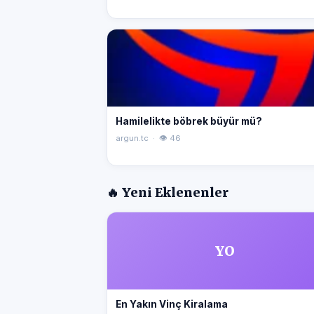
Hamilelikte böbrek büyür mü?
argun.tc · 👁 46
🔥 Yeni Eklenenler
YO
En Yakın Vinç Kiralama