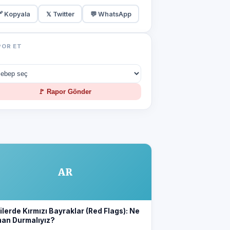
 Kopyala
𝕏 Twitter
💬 WhatsApp
POR ET
🚩 Rapor Gönder
AR
kilerde Kırmızı Bayraklar (Red Flags): Ne
an Durmalıyız?