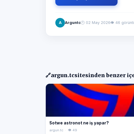
A
Arguntc
🕐
02 May 2026
👁 46 görün
🔗
argun.tc
sitesinden benzer iç
Sotwe astronot ne iş yapar?
argun.tc · 👁 49