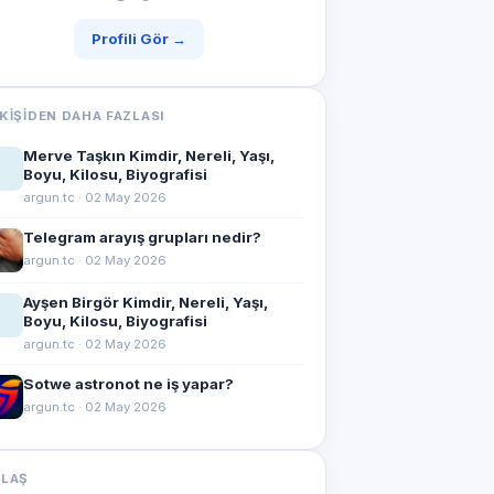
Profili Gör →
KIŞIDEN DAHA FAZLASI
Merve Taşkın Kimdir, Nereli, Yaşı,
Boyu, Kilosu, Biyografisi
argun.tc · 02 May 2026
Telegram arayış grupları nedir?
argun.tc · 02 May 2026
Ayşen Birgör Kimdir, Nereli, Yaşı,
Boyu, Kilosu, Biyografisi
argun.tc · 02 May 2026
Sotwe astronot ne iş yapar?
argun.tc · 02 May 2026
YLAŞ