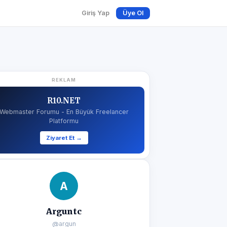
Giriş Yap
Üye Ol
REKLAM
R10.NET
Webmaster Forumu - En Büyük Freelancer
Platformu
Ziyaret Et →
A
Arguntc
@argun