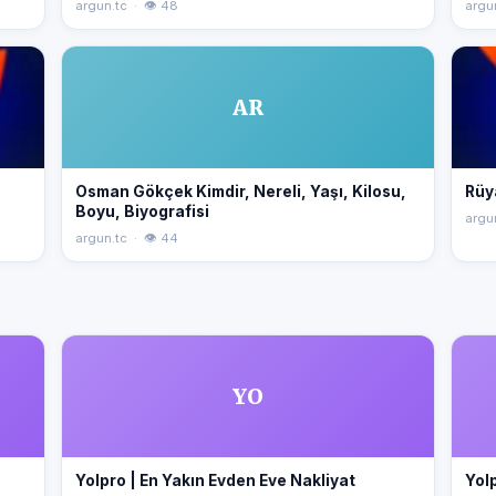
argun.tc · 👁 48
argu
AR
Osman Gökçek Kimdir, Nereli, Yaşı, Kilosu,
Rüy
Boyu, Biyografisi
argu
argun.tc · 👁 44
YO
Yolpro | En Yakın Evden Eve Nakliyat
Yolp