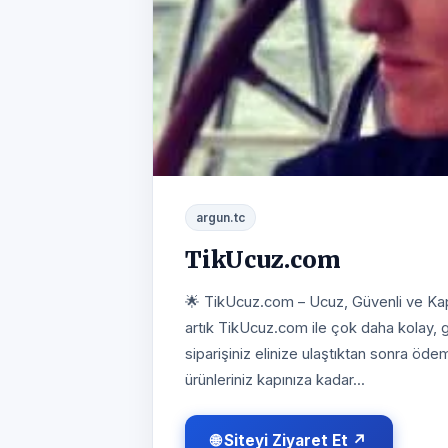
argun.tc
TikUcuz.com
🌟 TikUcuz.com – Ucuz, Güvenli ve Kapı
artık TikUcuz.com ile çok daha kolay, 
siparişiniz elinize ulaştıktan sonra öde
ürünleriniz kapınıza kadar...
🌐 Siteyi Ziyaret Et ↗