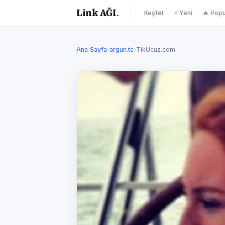
Link AĞI
.
Keşfet
⚡ Yeni
🔥 Popü
Ana Sayfa
›
argun.tc
›
TikUcuz.com