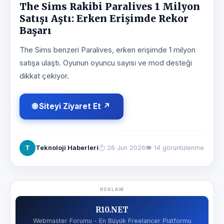
The Sims Rakibi Paralives 1 Milyon
Satışı Aştı: Erken Erişimde Rekor
Başarı
The Sims benzeri Paralives, erken erişimde 1 milyon
satışa ulaştı. Oyunun oyuncu sayısı ve mod desteği
dikkat çekiyor.
🌐 Siteyi Ziyaret Et ↗
T
Teknoloji Haberleri
🕐
26 Jun 2026
👁 14 görüntülenme
REKLAM
R10.NET
Webmaster Forumu - En Büyük Freelancer Platformu