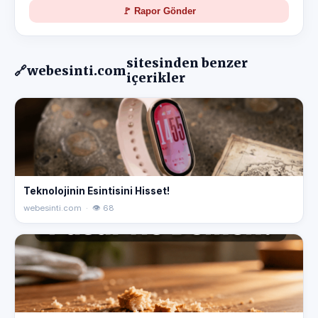
🚩 Rapor Gönder
sitesinden benzer
🔗
webesinti.com
içerikler
Teknolojinin Esintisini Hisset!
webesinti.com · 👁 68