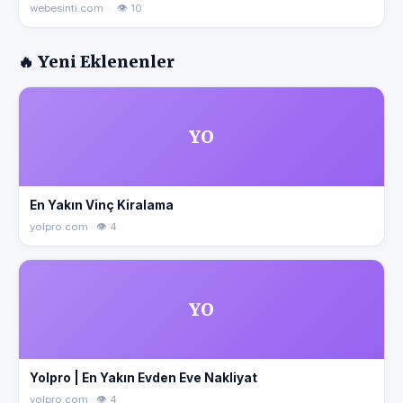
webesinti.com · 👁 10
🔥 Yeni Eklenenler
YO
En Yakın Vinç Kiralama
yolpro.com · 👁 4
YO
Yolpro | En Yakın Evden Eve Nakliyat
yolpro.com · 👁 4