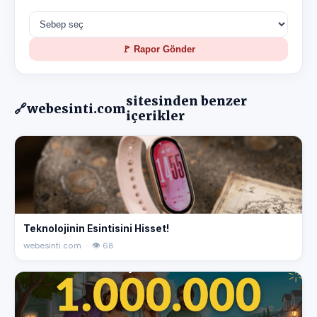
🚩 Rapor Gönder
sitesinden benzer
🔗
webesinti.com
içerikler
Teknolojinin Esintisini Hisset!
webesinti.com · 👁 68