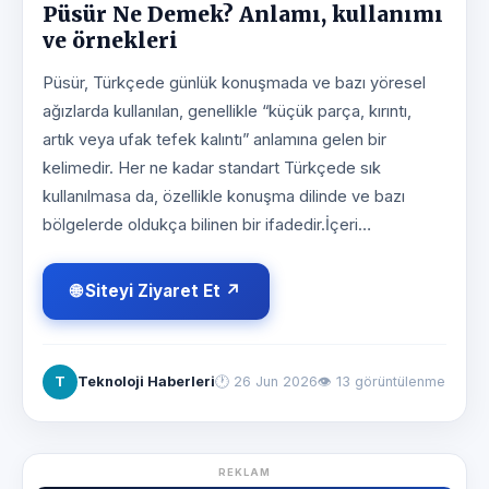
Püsür Ne Demek? Anlamı, kullanımı
ve örnekleri
Püsür, Türkçede günlük konuşmada ve bazı yöresel
ağızlarda kullanılan, genellikle “küçük parça, kırıntı,
artık veya ufak tefek kalıntı” anlamına gelen bir
kelimedir. Her ne kadar standart Türkçede sık
kullanılmasa da, özellikle konuşma dilinde ve bazı
bölgelerde oldukça bilinen bir ifadedir.İçeri…
🌐 Siteyi Ziyaret Et ↗
T
Teknoloji Haberleri
🕐
26 Jun 2026
👁 13 görüntülenme
REKLAM